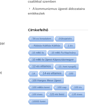
csalókkal szemben
A kommunizmus újpesti áldozataira
emlékeztek
Címkefelhő
'56-os forradalom
(V)észjelzés
zer
- Rálátás Kiállítás Kiállítás
1 év
10 millió fa
10 millió Fa Alapítvány
10 millió fa Újpest-Káposztásmegyer
12-es villamos
13. havi nyugdíj
t
14-es villamos
14
100
100 Hangos Mese Újpest
100 milliós keret
100 nap
100 év
121-es busz
100 éves
135 éves
10000 forint