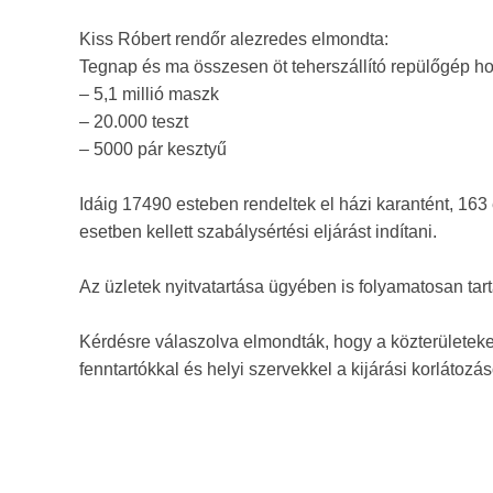
Kiss Róbert rendőr alezredes elmondta:
Tegnap és ma összesen öt teherszállító repülőgép ho
– 5,1 millió maszk
– 20.000 teszt
– 5000 pár kesztyű
Idáig 17490 esteben rendeltek el házi karantént, 163 
esetben kellett szabálysértési eljárást indítani.
Az üzletek nyitvatartása ügyében is folyamatosan tar
Kérdésre válaszolva elmondták, hogy a közterületeke
fenntartókkal és helyi szervekkel a kijárási korlátozá