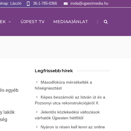
olnap: László
36-1-785-0366
iroda@ujpestmedia.hu
|
EK
ÚJPEST TV
MEDIAAJÁNLAT
Legfrissebb hírek
Másodfokúra mérsékelték a
hőségriasztást
 és egyéb
Képes beszámoló az István út és a
Pozsonyi utca rekonstrukciójáról X.
y lakók
Jelentős közlekedési változások
várhatók Újpesten hétfőtől
dség
Nyáron is résen kell lenni az online