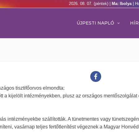
2026. 08. 07. (péntek) |
Ma: Ibolya
| H
ÚJPESTI NAPLÓ
HÍR
szágos tisztifőorvos elmondta:
tt a kijelölt intézményekben, plusz az országos mentőszolgálat
más intézményekbe szállították. A tünetmentes vagy tünetszegén
níteni, vasárnap teljes fertőtlenítést végeznek a Magyar Honvé