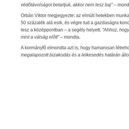
védőtávolságot betartjuk, akkor nem lesz baj”
– mond
Orbán Viktor megjegyezte: az elmúlt hetekben munkan
50 százalék alá esik, és végre tud a gazdaságra kon
lesz a középpontban – a segély helyett.
“Ahhoz, hogy 
mint a válság előtt”
– mondta.
A kormányfő elmondta azt is, hogy hamarosan létreho
megalapozott bizakodás és a lelkesedés határán állo