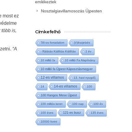
emlékeztek
Nosztalgiavillamosozás Újpesten
e most ez
 védelme
több is,
Címkefelhő
'56-os forradalom
(V)észjelzés
zetni.
“A
- Rálátás Kiállítás Kiállítás
1 év
10 millió fa
10 millió Fa Alapítvány
10 millió fa Újpest-Káposztásmegyer
12-es villamos
13. havi nyugdíj
14-es villamos
14
100
100 Hangos Mese Újpest
100 milliós keret
100 nap
100 év
121-es busz
100 éves
135 éves
10000 forint