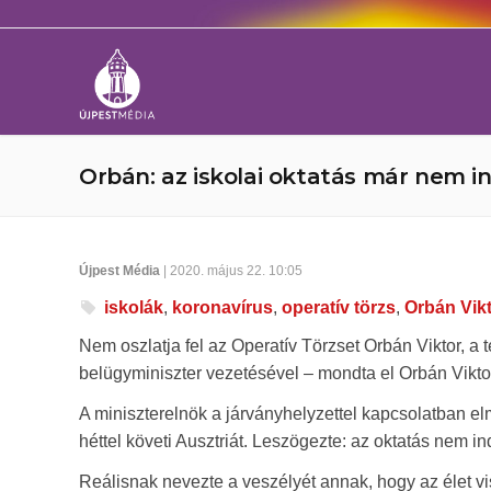
Orbán: az iskolai oktatás már nem i
Újpest Média
| 2020. május 22. 10:05
iskolák
,
koronavírus
,
operatív törzs
,
Orbán Vik
Nem oszlatja fel az Operatív Törzset Orbán Viktor, a 
belügyminiszter vezetésével – mondta el Orbán Vikt
A miniszterelnök a járványhelyzettel kapcsolatban e
héttel követi Ausztriát. Leszögezte: az oktatás nem i
Reálisnak nevezte a veszélyét annak, hogy az élet vis