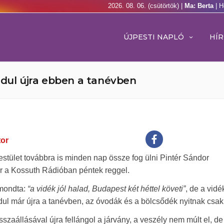
2026. 08. 06. (csütörtök) |
Ma: Berta
| H
ÚJPESTI NAPLÓ
HÍR
ndul újra ebben a tanévben
tor
testület továbbra is minden nap össze fog ülni Pintér Sándor
or a Kossuth Rádióban péntek reggel.
lmondta:
“a vidék jól halad, Budapest két héttel követi”
, de a vidé
ndul már újra a tanévben, az óvodák és a bölcsődék nyitnak csak 
szaállásával újra fellángol a járvány, a veszély nem múlt el, d