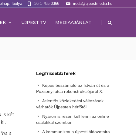
olnap: Ibolya
36-1-785-0366
iroda@ujpestmedia.hu
|
EK
ÚJPEST TV
MEDIAAJÁNLAT
Legfrissebb hírek
Képes beszámoló az István út és a
Pozsonyi utca rekonstrukciójáról X.
Jelentős közlekedési változások
várhatók Újpesten hétfőtől
k is két
Nyáron is résen kell lenni az online
ki.
csalókkal szemben
A kommunizmus újpesti áldozataira
e
“ha a