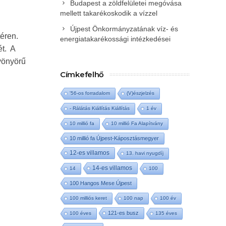
Budapest a zöldfelületei megóvása
mellett takarékoskodik a vízzel
Újpest Önkormányzatának víz- és
téren.
energiatakarékossági intézkedései
ét. A
yönyörű
Címkefelhő
'56-os forradalom
(V)észjelzés
- Rálátás Kiállítás Kiállítás
1 év
10 millió fa
10 millió Fa Alapítvány
10 millió fa Újpest-Káposztásmegyer
12-es villamos
13. havi nyugdíj
14-es villamos
14
100
100 Hangos Mese Újpest
100 milliós keret
100 nap
100 év
121-es busz
100 éves
135 éves