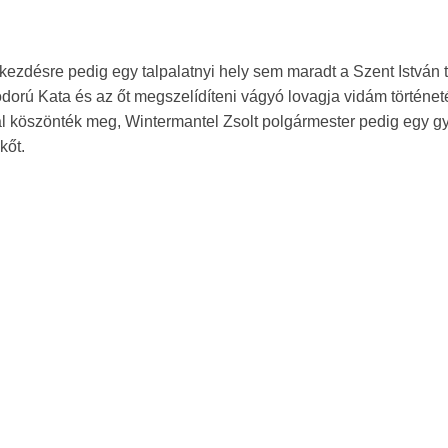
a kezdésre pedig egy talpalatnyi hely sem maradt a Szent István 
dorú Kata és az őt megszelídíteni vágyó lovagja vidám történet
al köszönték meg, Wintermantel Zsolt polgármester pedig egy g
kőt.