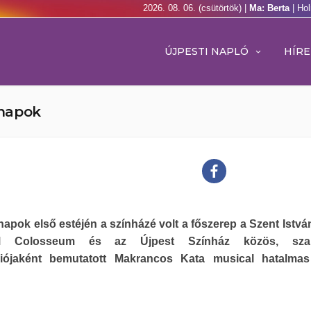
2026. 08. 06. (csütörtök) |
Ma: Berta
| Ho
ÚJPESTI NAPLÓ
HÍRE
snapok
apok első estéjén a színházé volt a főszerep a Szent István
Colosseum és az Újpest Színház közös, szaba
iójaként bemutatott Makrancos Kata musical hatalmas 