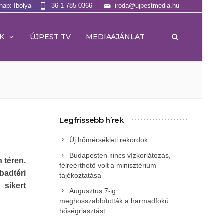
lnap: Ibolya
36-1-785-0366
iroda@ujpestmedia.hu
|
K
ÚJPEST TV
MEDIAAJÁNLAT
Legfrissebb hírek
Új hőmérsékleti rekordok
Budapesten nincs vízkorlátozás,
 téren.
félreérthető volt a minisztérium
dtéri
tájékoztatása
sikert
Augusztus 7-ig
meghosszabbították a harmadfokú
hőségriasztást