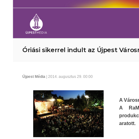
Óriási sikerrel indult az Újpest Váro
Újpest Média
| 2014. augusztus 29. 00:00
A Városn
A RaM 
produkc
aratott.