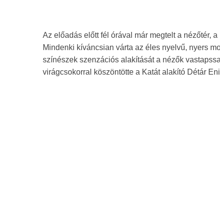
Az előadás előtt fél órával már megtelt a nézőtér, 
Mindenki kíváncsian várta az éles nyelvű, nyers mo
színészek szenzációs alakítását a nézők vastapss
virágcsokorral köszöntötte a Katát alakító Détár Eni