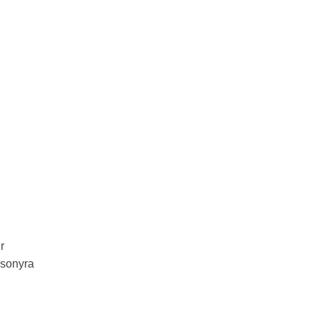
r
csonyra