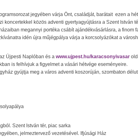
gramsorozat jegyében várja Önt, családját, barátait ezen a hé
zi koncertekkel közös adventi gyertyagyújtásra a Szent István té
faházaiban megannyi portéka csábít ajándékvásárlásra, a finom f
özkívánatra idén újra műjégpálya várja a korcsolyázókat a város
 az Újpesti Naplóban és a
www.ujpest.hu/karacsonyivasar
old
an is felhívjuk a figyelmet a vásári hétvége eseményeire.
egyház gyújtja meg a város adventi koszorúján, szombaton délut
csolyapálya
ól. Szent István tér, piac sarka
gyében, jelmeztervező vezetésével. Ifjúsági Ház