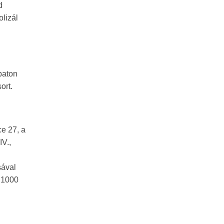
d
lizál
baton
ort.
e 27, a
V.,
sával
: 1000