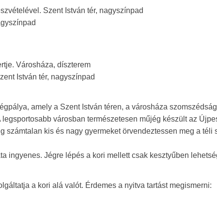
szvételével. Szent István tér, nagyszínpad
nagyszínpad
rtje. Városháza, díszterem
zent István tér, nagyszínpad
ri jégpálya, amely a Szent István téren, a városháza szomszédsá
 A legsportosabb városban természetesen műjég készült az Újpes
g számtalan kis és nagy gyermeket örvendeztessen meg a téli 
ata ingyenes. Jégre lépés a kori mellett csak kesztyűben lehets
áltatja a kori alá valót. Érdemes a nyitva tartást megismerni: