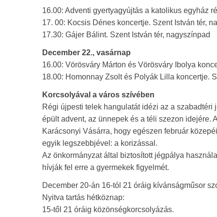
16.00: Adventi gyertyagyújtás a katolikus egyház ré
17. 00: Kocsis Dénes koncertje. Szent István tér, 
17.30: Gájer Bálint. Szent István tér, nagyszínpad
December 22., vasárnap
16.00: Vörösváry Márton és Vörösváry Ibolya konce
18.00: Homonnay Zsolt és Polyák Lilla koncertje. S
Korcsolyával a város szívében
Régi újpesti telek hangulatát idézi az a szabadté
épült advent, az ünnepek és a téli szezon idejére.
Karácsonyi Vásárra, hogy egészen február közepéi
egyik legszebbjével: a korizással.
Az önkormányzat által biztosított jégpálya használ
hívják fel erre a gyermekek figyelmét.
December 20-án 16-tól 21 óráig kívánságműsor szolg
Nyitva tartás hétköznap:
15-től 21 óráig közönségkorcsolyázás.