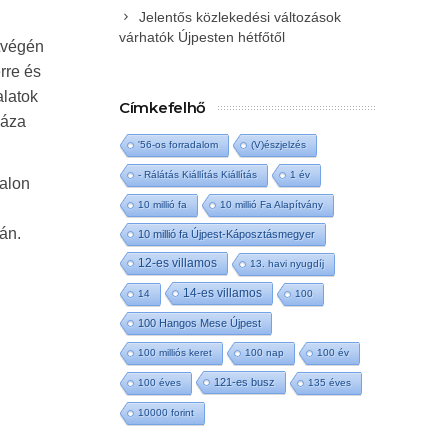
Jelentős közlekedési változások
várhatók Újpesten hétfőtől
tvégén
rre és
alatok
Címkefelhő
háza
'56-os forradalom
(V)észjelzés
- Rálátás Kiállítás Kiállítás
1 év
alon
10 millió fa
10 millió Fa Alapítvány
án.
10 millió fa Újpest-Káposztásmegyer
12-es villamos
13. havi nyugdíj
14-es villamos
14
100
100 Hangos Mese Újpest
100 milliós keret
100 nap
100 év
121-es busz
100 éves
135 éves
10000 forint