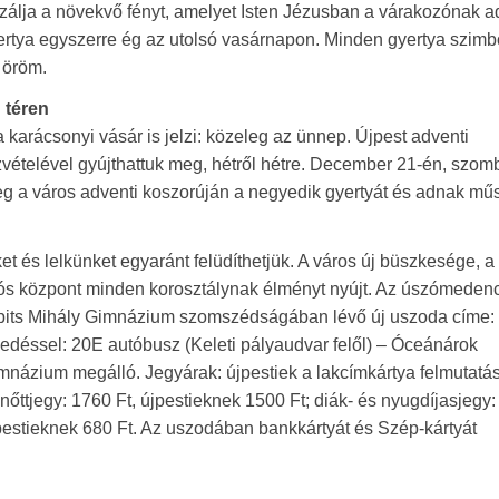
zálja a növekvő fényt, amelyet Isten Jézusban a várakozónak a
rtya egyszerre ég az utolsó vasárnapon. Minden gyertya szimbo
z öröm.
 téren
 a karácsonyi vásár is jelzi: közeleg az ünnep. Újpest adventi
zvételével gyújthattuk meg, hétről hétre. December 21-én, szom
eg a város adventi koszorúján a negyedik gyertyát és adnak műs
t és lelkünket egyaránt felüdíthetjük. A város új büszkesége, a
ós központ minden korosztálynak élményt nyújt. Az úszómedenc
bits Mihály Gimnázium szomszédságában lévő új uszoda címe: I
edéssel: 20E autóbusz (Keleti pályaudvar felől) – Óceánárok
mnázium megálló. Jegyárak: újpestiek a lakcímkártya felmutatá
ttjegy: 1760 Ft, újpestieknek 1500 Ft; diák- és nyugdíjasjegy
újpestieknek 680 Ft. Az uszodában bankkártyát és Szép-kártyát