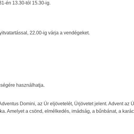
1-én 13.30-tól 15.30-ig.
itvatartással, 22.00-ig várja a vendégeket.
ősségére használhatja.
ventus Domini, az Úr eljövetelét, Úrjövetet jelent. Advent az Ú
aka. Amelyet a csönd, elmélkedés, imádság, a bűnbánat, a kará