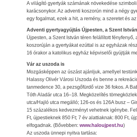
A világító gyertyák számának növekedése szimboli
karácsonykor. Az adventi koszorún mind a négy gye
egy fogalmat, ezek a hit, a remény, a szeretet és a
Adventi gyertyagyújtás Újpesten, a Szent István
Újpesten, a Szent István téren felállított fényfenyő,
koszorúján a gyertyákat ezúttal is az egyházak rés
16 órakor a katolikus egyház képviselői gyújtják m
Vár az uszoda is
Mozgásképpen az úszást ajánljuk, amellyel testünke
Halassy Olivér Városi Uszoda és benne a rekreáci
tanmedence 30, a pezsgőfürdő vize 36 fokos. A Ba
Tóth Aladár utca 16–18. Megközelítés tömegközlek
utca/Hajló utca megálló; 126-os és 126A busz – Gi
15 százalékos kedvezményt vehetnek igénybe. Felnő
Ft, újpestieknek 850 Ft; 7 év alattiaknak: 800 Ft, 
elfogadnak. (Bővebben:
www.haloujpest.hu
)
Az uszoda ünnepi nyitva tartása: