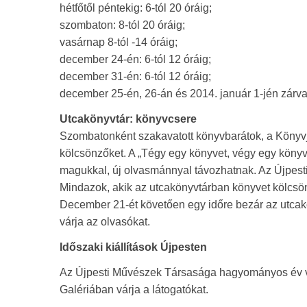
hétfőtől péntekig: 6-tól 20 óráig;
szombaton: 8-tól 20 óráig;
vasárnap 8-tól -14 óráig;
december 24-én: 6-tól 12 óráig;
december 31-én: 6-tól 12 óráig;
december 25-én, 26-án és 2014. január 1-jén zárva
Utcakönyvtár: könyvcsere
Szombatonként szakavatott könyvbarátok, a Könyvje
kölcsönzőket. A „Tégy egy könyvet, végy egy könyv
magukkal, új olvasmánnyal távozhatnak. Az Újpesti
Mindazok, akik az utcakönyvtárban könyvet kölcsö
December 21-ét követően egy időre bezár az utcakön
várja az olvasókat.
Időszaki kiállítások Újpesten
Az Újpesti Művészek Társasága hagyományos év vé
Galériában várja a látogatókat.