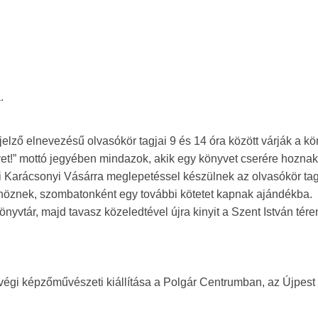
.
lző elnevezésű olvasókör tagjai 9 és 14 óra között várják a k
et!” mottó jegyében mindazok, akik egy könyvet cserére hoznak
 Karácsonyi Vásárra meglepetéssel készülnek az olvasókör tag
nöznek, szombatonként egy további kötetet kapnak ajándékba.
yvtár, majd tavasz közeledtével újra kinyit a Szent István tére
gi képzőművészeti kiállítása a Polgár Centrumban, az Újpest