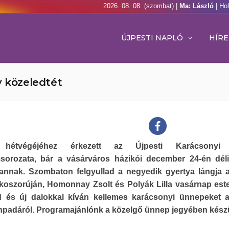
2026. 08. 08. (szombat) |
Ma: László
| Ho
ÚJPESTI NAPLÓ
HÍRE
y közeledtét
 hétvégéjéhez érkezett az Újpesti Karácsonyi
sorozata, bár a vásárváros házikói december 24-én dé
vannak. Szombaton felgyullad a negyedik gyertya lángja 
 koszorúján, Homonnay Zsolt és Polyák Lilla vasárnap est
d és új dalokkal kíván kellemes karácsonyi ünnepeket 
npadáról. Programajánlónk a közelgő ünnep jegyében készü