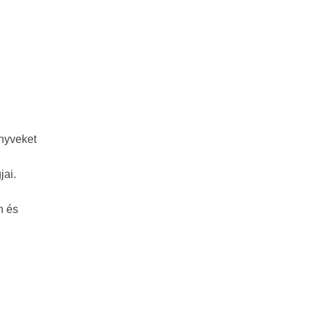
önyveket
jai.
n és