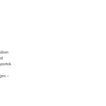
gában
ti
sportok
éges –