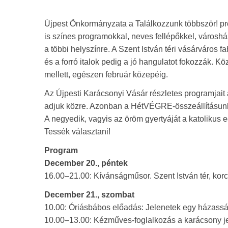
Újpest Önkormányzata a Találkozzunk többször! pro
is színes programokkal, neves fellépőkkel, városhá
a többi helyszínre. A Szent István téri vásárváros 
és a forró italok pedig a jó hangulatot fokozzák. K
mellett, egészen február közepéig.
Az Újpesti Karácsonyi Vásár részletes programjait
adjuk közre. Azonban a HétVÉGRE-összeállításunkb
A negyedik, vagyis az öröm gyertyáját a katolikus 
Tessék választani!
Program
December 20., péntek
16.00–21.00: Kívánságműsor. Szent István tér, kor
December 21., szombat
10.00: Óriásbábos előadás: Jelenetek egy házasságb
10.00–13.00: Kézműves-foglalkozás a karácsony je