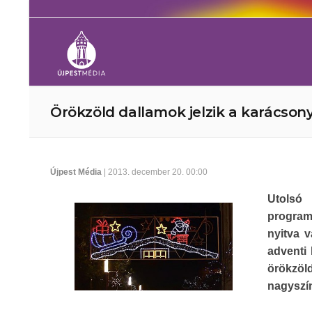
Örökzöld dallamok jelzik a karácson
Újpest Média
| 2013. december 20. 00:00
Utolsó
program
nyitva 
adventi
örökzöl
nagyszí