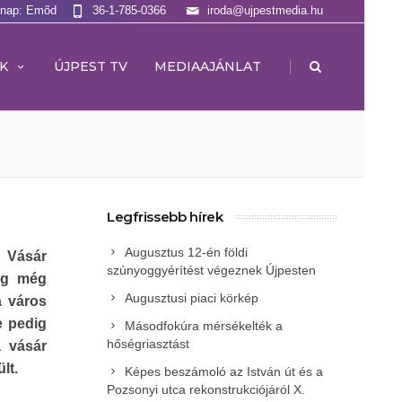
lnap: Emõd
36-1-785-0366
iroda@ujpestmedia.hu
|
K
ÚJPEST TV
MEDIAAJÁNLAT
Legfrissebb hírek
Augusztus 12-én földi
 Vásár
szúnyoggyérítést végeznek Újpesten
lig még
Augusztusi piaci körkép
a város
e pedig
Másodfokúra mérsékelték a
hőségriasztást
a vásár
lt.
Képes beszámoló az István út és a
Pozsonyi utca rekonstrukciójáról X.