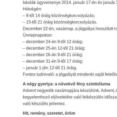
Iskolák ügyversenye 2014. január 17-én és január 3
Hétvégén:
– 9-től 14 óráig közönségkorcsolyázás;
– 15-től 21 óráig közönségkorcsolyázás.
December 22-én, vasárnap, a jégpálya hosszított ny
Ünnepnapokon:
– december 24-én 9-től 12 óráig;
– december 25-én 12-től 21 óráig;
– december 26-án 9-től 21 óráig;
– december 31-én 9-től 17 óráig;
– január 1-jén 12-től 21 óráig.
Fontos tudnivaló: a jégpályát mindenki saját felel
A négy gyertya: a növekvő fény szimbóluma
Advent negyedik vasárnapjára készülünk. Advent, Ad
kegyelemhozó eljövetelére való felkészülés idősz
való készülés jellemez.
Hit, remény, szeretet, öröm