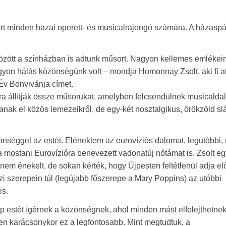
mert minden hazai operett- és musicalrajongó számára. A házasp
özött a színházban is adtunk műsort. Nagyon kellemes emlékei
gyon hálás közönségünk volt – mondja Homonnay Zsolt, aki fi at
 Év Bonvivánja címet.
ra állítják össze műsorukat, amelyben felcsendülnek musicaldal
ak el közös lemezeikről, de egy-két nosztalgikus, örökzöld slá
nséggel az estét. Eléneklem az eurovíziós dalomat, legutóbbi, 
 a mostani Eurovízióra benevezett vadonatúj nótámat is. Zsolt e
em énekelt, de sokan kérték, hogy Újpesten feltétlenül adja el
szi szerepein túl (legújabb főszerepe a Mary Poppins) az utóbbi
is.
p estét ígérnek a közönségnek, ahol minden mást elfelejthetnek
szen karácsonykor ez a legfontosabb. Mint megtudtuk, a