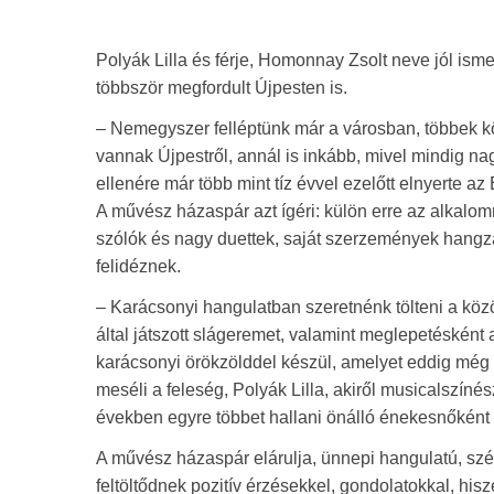
Polyák Lilla és férje, Homonnay Zsolt neve jól is
többször megfordult Újpesten is.
– Nemegyszer felléptünk már a városban, többek k
vannak Újpestről, annál is inkább, mivel mindig na
ellenére már több mint tíz évvel ezelőtt elnyerte az
A művész házaspár azt ígéri: külön erre az alkalom
szólók és nagy duettek, saját szerzemények hangzan
felidéznek.
– Karácsonyi hangulatban szeretnénk tölteni a közö
által játszott slágeremet, valamint meglepetésként
karácsonyi örökzölddel készül, amelyet eddig még n
meséli a feleség, Polyák Lilla, akiről musicalszíné
években egyre többet hallani önálló énekesnőként 
A művész házaspár elárulja, ünnepi hangulatú, szé
feltöltődnek pozitív érzésekkel, gondolatokkal, hi