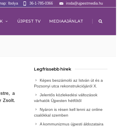
lnap: Ibolya
36-1-785-0366
iroda@ujpestmedia.hu
|
K
ÚJPEST TV
MEDIAAJÁNLAT
Legfrissebb hírek
Képes beszámoló az István út és a
Pozsonyi utca rekonstrukciójáról X.
stre, a
Jelentős közlekedési változások
 Zsolt.
várhatók Újpesten hétfőtől
Nyáron is résen kell lenni az online
csalókkal szemben
A kommunizmus újpesti áldozataira