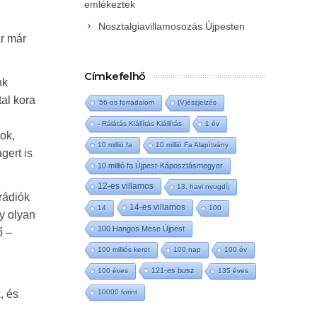
emlékeztek
Nosztalgiavillamosozás Újpesten
ár már
Címkefelhő
nk
al kora
'56-os forradalom
(V)észjelzés
- Rálátás Kiállítás Kiállítás
1 év
ok,
10 millió fa
10 millió Fa Alapítvány
gert is
10 millió fa Újpest-Káposztásmegyer
12-es villamos
13. havi nyugdíj
rádiók
14-es villamos
14
100
gy olyan
100 Hangos Mese Újpest
ő –
100 milliós keret
100 nap
100 év
121-es busz
100 éves
135 éves
, és
10000 forint