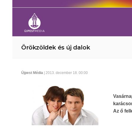
Örökzöldek és új dalok
Újpest Média
| 2013. december 18. 00:00
Vasárna
karácso
Az ő fel