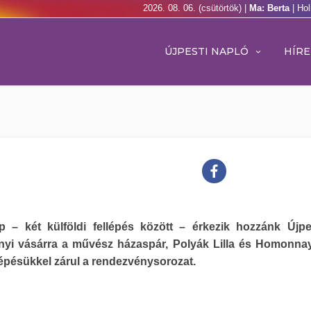
2026. 08. 06. (csütörtök) |
Ma: Berta
| Ho
ÚJPESTI NAPLÓ
HÍRE
p – két külföldi fellépés között – érkezik hozzánk Újpe
nyi vásárra a művész házaspár, Polyák Lilla és Homonnay
lépésükkel zárul a rendezvénysorozat.