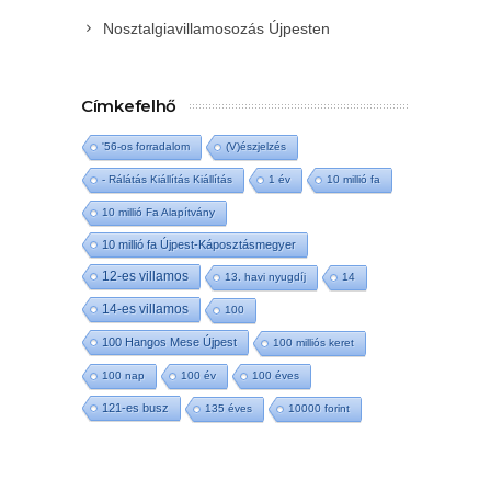
Nosztalgiavillamosozás Újpesten
Címkefelhő
'56-os forradalom
(V)észjelzés
- Rálátás Kiállítás Kiállítás
1 év
10 millió fa
10 millió Fa Alapítvány
10 millió fa Újpest-Káposztásmegyer
12-es villamos
13. havi nyugdíj
14
14-es villamos
100
100 Hangos Mese Újpest
100 milliós keret
100 nap
100 év
100 éves
121-es busz
135 éves
10000 forint