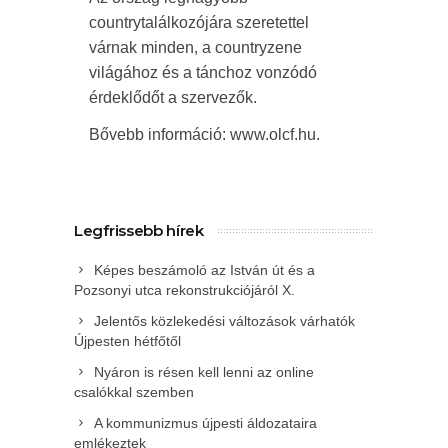
countrytalálkozójára szeretettel
várnak minden, a countryzene
világához és a tánchoz vonzódó
érdeklődőt a szervezők.
Bővebb információ: www.olcf.hu.
Legfrissebb hírek
Képes beszámoló az István út és a
Pozsonyi utca rekonstrukciójáról X.
Jelentős közlekedési változások várhatók
Újpesten hétfőtől
Nyáron is résen kell lenni az online
csalókkal szemben
A kommunizmus újpesti áldozataira
emlékeztek