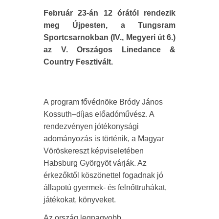
Február 23-án 12 órától rendezik
meg Újpesten, a Tungsram
Sportcsarnokban (IV., Megyeri út 6.)
az V. Országos Linedance &
Country Fesztivált.
A program fővédnöke Bródy János
Kossuth–díjas előadóművész. A
rendezvényen jótékonysági
adományozás is történik, a Magyar
Vöröskereszt képviseletében
Habsburg Györgyöt várják. Az
érkezőktől köszönettel fogadnak jó
állapotú gyermek- és felnőttruhákat,
játékokat, könyveket.
Az ország legnagyobb