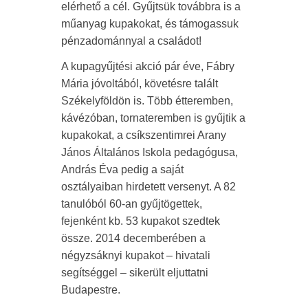
elérhető a cél. Gyűjtsük továbbra is a
műanyag kupakokat, és támogassuk
pénzadománnyal a családot!
A kupagyűjtési akció pár éve, Fábry
Mária jóvoltából, követésre talált
Székelyföldön is. Több étteremben,
kávézóban, tornateremben is gyűjtik a
kupakokat, a csíkszentimrei Arany
János Általános Iskola pedagógusa,
András Éva pedig a saját
osztályaiban hirdetett versenyt. A 82
tanulóból 60-an gyűjtögettek,
fejenként kb. 53 kupakot szedtek
össze. 2014 decemberében a
négyzsáknyi kupakot – hivatali
segítséggel – sikerült eljuttatni
Budapestre.