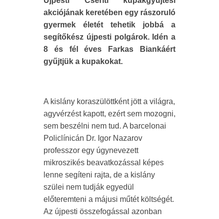
Újpesti Cseriti kupakgyűjtési
akciójának keretében egy rászoruló
gyermek életét tehetik jobbá a
segítőkész újpesti polgárok. Idén a
8 és fél éves Farkas Biankáért
gyűjtjük a kupakokat.
A kislány koraszülöttként jött a világra,
agyvérzést kapott, ezért sem mozogni,
sem beszélni nem tud. A barcelonai
Policlínicán Dr. Igor Nazarov
professzor egy úgynevezett
mikroszikés beavatkozással képes
lenne segíteni rajta, de a kislány
szülei nem tudják egyedül
előteremteni a májusi műtét költségét.
Az újpesti összefogással azonban