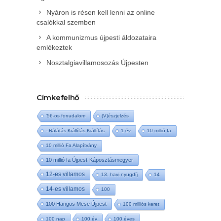
Nyáron is résen kell lenni az online
csalókkal szemben
A kommunizmus újpesti áldozataira
emlékeztek
Nosztalgiavillamosozás Újpesten
Címkefelhő
'56-os forradalom
(V)észjelzés
- Rálátás Kiállítás Kiállítás
1 év
10 millió fa
10 millió Fa Alapítvány
10 millió fa Újpest-Káposztásmegyer
12-es villamos
13. havi nyugdíj
14
14-es villamos
100
100 Hangos Mese Újpest
100 milliós keret
100 nap
100 év
100 éves