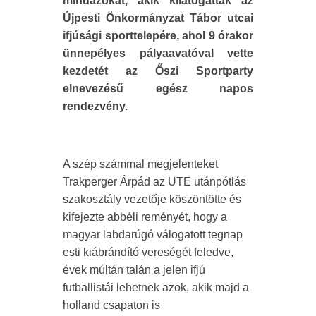
mindazokat, akik kilátogattak az
Újpesti Önkormányzat Tábor utcai
ifjúsági sporttelepére, ahol 9 órakor
ünnepélyes pályaavatóval vette
kezdetét az Őszi Sportparty
elnevezésű egész napos
rendezvény.
A szép számmal megjelenteket
Trakperger Árpád az UTE utánpótlás
szakosztály vezetője köszöntötte és
kifejezte abbéli reményét, hogy a
magyar labdarúgó válogatott tegnap
esti kiábrándító vereségét feledve,
évek múltán talán a jelen ifjú
futballistái lehetnek azok, akik majd a
holland csapaton is