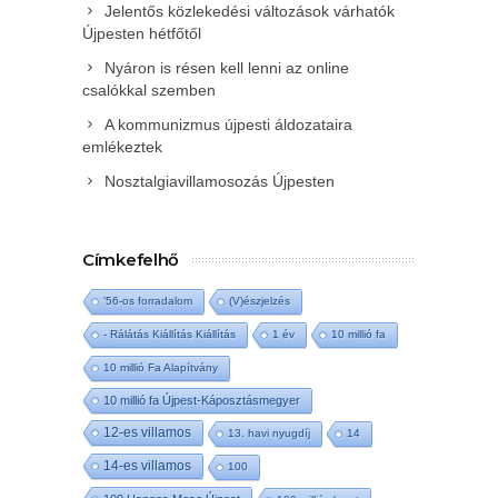
Jelentős közlekedési változások várhatók
Újpesten hétfőtől
Nyáron is résen kell lenni az online
csalókkal szemben
A kommunizmus újpesti áldozataira
emlékeztek
Nosztalgiavillamosozás Újpesten
Címkefelhő
'56-os forradalom
(V)észjelzés
- Rálátás Kiállítás Kiállítás
1 év
10 millió fa
10 millió Fa Alapítvány
10 millió fa Újpest-Káposztásmegyer
12-es villamos
13. havi nyugdíj
14
14-es villamos
100