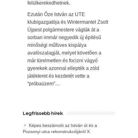
felülkerekedhetnek.
Ezután Őze István az UTE
klubigazgatója és Wintermantel Zsolt
Újpest polgármestere vágták át a
sorban immár negyedik új építésű
minőségi műfüves kispálya
avatószalagját, melyet követően a
már türelmetlen és focizni vágyó
gyerekek azonnal ellepték a zöld
játékteret és kezdetét vette a
“próbaüzem”…
Legfrissebb hírek
Képes beszámoló az István út és a
Pozsonyi utca rekonstrukciójáról X.