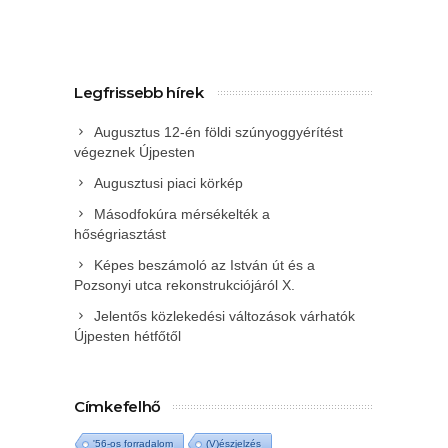
Legfrissebb hírek
Augusztus 12-én földi szúnyoggyérítést
végeznek Újpesten
Augusztusi piaci körkép
Másodfokúra mérsékelték a
hőségriasztást
Képes beszámoló az István út és a
Pozsonyi utca rekonstrukciójáról X.
Jelentős közlekedési változások várhatók
Újpesten hétfőtől
Címkefelhő
'56-os forradalom
(V)észjelzés