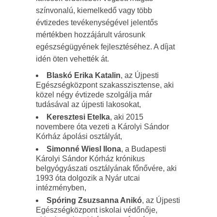
színvonalú, kiemelkedő vagy több
évtizedes tevékenységével jelentős
mértékben hozzájárult városunk
egészségügyének fejlesztéséhez. A díjat
idén öten vehették át.
Blaskó Erika Katalin
, az Újpesti
Egészségközpont szakasszisztense, aki
közel négy évtizede szolgálja már
tudásával az újpesti lakosokat,
Keresztesi Etelka
, aki 2015
novembere óta vezeti a Károlyi Sándor
Kórház ápolási osztályát,
Simonné Wiesl Ilona
, a Budapesti
Károlyi Sándor Kórház krónikus
belgyógyászati osztályának főnővére, aki
1993 óta dolgozik a Nyár utcai
intézményben,
Spóring Zsuzsanna Anikó
, az Újpesti
Egészségközpont iskolai védőnője,