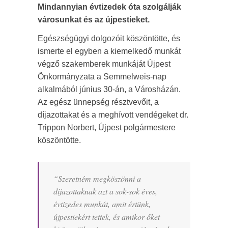
Mindannyian évtizedek óta szolgálják
városunkat és az újpestieket.
Egészségügyi dolgozóit köszöntötte, és
ismerte el egyben a kiemelkedő munkát
végző szakemberek munkáját Újpest
Önkormányzata a Semmelweis-nap
alkalmából június 30-án, a Városházán.
Az egész ünnepség résztvevőit, a
díjazottakat és a meghívott vendégeket dr.
Trippon Norbert, Újpest polgármestere
köszöntötte.
“
Szeretném megköszönni a
díjazottaknak azt a sok-sok éves,
évtizedes munkát, amit értünk,
újpestiekért tettek, és amikor őket