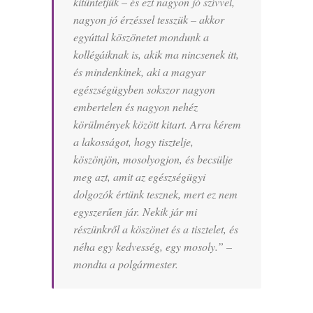
kitüntetjük – és ezt nagyon jó szívvel,
nagyon jó érzéssel tesszük – akkor
egyúttal köszönetet mondunk a
kollégáiknak is, akik ma nincsenek itt,
és mindenkinek, aki a magyar
egészségügyben sokszor nagyon
embertelen és nagyon nehéz
körülmények között kitart. Arra kérem
a lakosságot, hogy tisztelje,
köszönjön, mosolyogjon, és becsülje
meg azt, amit az egészségügyi
dolgozók értünk tesznek, mert ez nem
egyszerűen jár. Nekik jár mi
részünkről a köszönet és a tisztelet, és
néha egy kedvesség, egy mosoly.” –
mondta a polgármester.