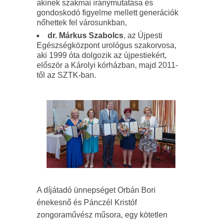
akinek szakmai iránymutatása és
gondoskodó figyelme mellett generációk
nőhettek fel városunkban,
dr. Márkus Szabolcs
, az Újpesti
Egészségközpont urológus szakorvosa,
aki 1999 óta dolgozik az újpestiekért,
először a Károlyi kórházban, majd 2011-
től az SZTK-ban.
A díjátadó ünnepséget Orbán Bori
énekesnő és Pánczél Kristóf
zongoraművész műsora, egy kötetlen