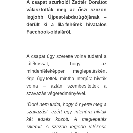
A csapat szurkolói Zsótér Donátot
választották meg az őszi szezon
legjobb Újpest-labdarúgójának –
derült ki a lila-fehérek hivatalos
Facebook-oldaláról.
A csapat úgy szerette volna tudatni a
játékossal, hogy az
mindenféleképpen meglepetésként
érje: úgy tettek, mintha interjúra hívták
volna – aztán szembesítették a
szavazás végeredményével.
“Doni nem tudta, hogy ő nyerte meg a
szavazást, ezért egy interjúra hívtuk
két edzés között. A meglepetés
sikerült. A szezon legjobb játékosa