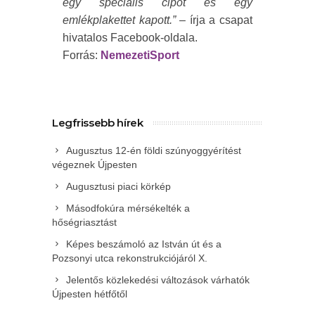
egy speciális cipőt és egy
emlékplakettet kapott.”
– írja a csapat
hivatalos Facebook-oldala.
Forrás:
NemezetiSport
Legfrissebb hírek
Augusztus 12-én földi szúnyoggyérítést
végeznek Újpesten
Augusztusi piaci körkép
Másodfokúra mérsékelték a
hőségriasztást
Képes beszámoló az István út és a
Pozsonyi utca rekonstrukciójáról X.
Jelentős közlekedési változások várhatók
Újpesten hétfőtől