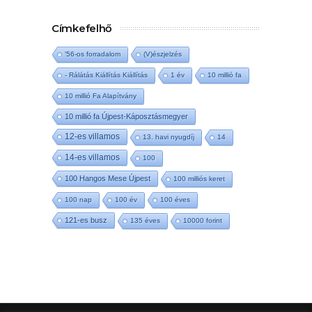
Címkefelhő
'56-os forradalom
(V)észjelzés
- Rálátás Kiállítás Kiállítás
1 év
10 millió fa
10 millió Fa Alapítvány
10 millió fa Újpest-Káposztásmegyer
12-es villamos
13. havi nyugdíj
14
14-es villamos
100
100 Hangos Mese Újpest
100 milliós keret
100 nap
100 év
100 éves
121-es busz
135 éves
10000 forint