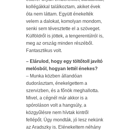
kollégákkal találkoztam, akiket évek
óta nem láttam. Együtt énekelték
velem a dalokat, komolyan mondom,
senki sem tévesztette el a szöveget.
Külföldről is jöttek, a tengerentúlról is,
meg az ország minden részéből.
Fantasztikus volt.
– Elárulod, hogy egy töltőtoll javító
melósból, hogyan lettél énekes?
– Munka közben állandóan
dudorásztam, énekelgettem a
szervizben, és a főnök meghallotta.
Mivel, a cégnél már akkor is a
spóroláson volt a hangsúly, a
közgyűlésre nem hívtak kintről
fellépőt. Úgy mondták, jó lesz nekünk
az Aradszky is. Elénekeltem néhány