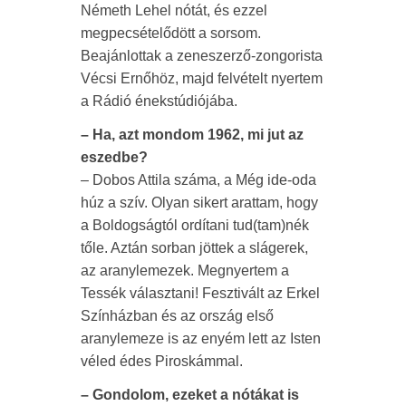
Németh Lehel nótát, és ezzel
megpecsételődött a sorsom.
Beajánlottak a zeneszerző-zongorista
Vécsi Ernőhöz, majd felvételt nyertem
a Rádió énekstúdiójába.
– Ha, azt mondom 1962, mi jut az
eszedbe?
– Dobos Attila száma, a Még ide-oda
húz a szív. Olyan sikert arattam, hogy
a Boldogságtól ordítani tud(tam)nék
tőle. Aztán sorban jöttek a slágerek,
az aranylemezek. Megnyertem a
Tessék választani! Fesztivált az Erkel
Színházban és az ország első
aranylemeze is az enyém lett az Isten
véled édes Piroskámmal.
– Gondolom, ezeket a nótákat is