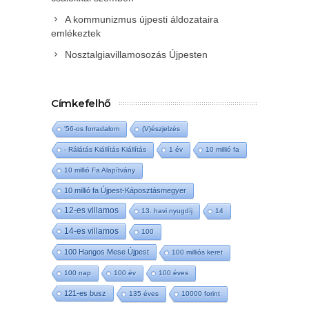
A kommunizmus újpesti áldozataira
emlékeztek
Nosztalgiavillamosozás Újpesten
Címkefelhő
'56-os forradalom
(V)észjelzés
- Rálátás Kiállítás Kiállítás
1 év
10 millió fa
10 millió Fa Alapítvány
10 millió fa Újpest-Káposztásmegyer
12-es villamos
13. havi nyugdíj
14
14-es villamos
100
100 Hangos Mese Újpest
100 milliós keret
100 nap
100 év
100 éves
121-es busz
135 éves
10000 forint