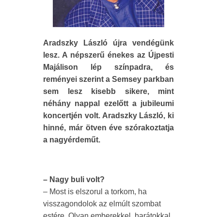
Aradszky László újra vendégünk
lesz. A népszerű énekes az Újpesti
Majálison lép színpadra, és
reményei szerint a Semsey parkban
sem lesz kisebb sikere, mint
néhány nappal ezelőtt a jubileumi
koncertjén volt. Aradszky László, ki
hinné, már ötven éve szórakoztatja
a nagyérdeműt.
– Nagy buli volt?
– Most is elszorul a torkom, ha
visszagondolok az elmúlt szombat
estére. Olyan emberekkel, barátokkal,