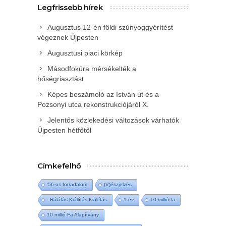
Legfrissebb hírek
Augusztus 12-én földi szúnyoggyérítést
végeznek Újpesten
Augusztusi piaci körkép
Másodfokúra mérsékelték a
hőségriasztást
Képes beszámoló az István út és a
Pozsonyi utca rekonstrukciójáról X.
Jelentős közlekedési változások várhatók
Újpesten hétfőtől
Címkefelhő
'56-os forradalom
(V)észjelzés
- Rálátás Kiállítás Kiállítás
1 év
10 millió fa
10 millió Fa Alapítvány