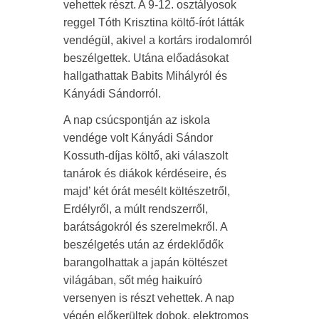
vehettek részt. A 9-12. osztályosok
reggel Tóth Krisztina költő-írót látták
vendégül, akivel a kortárs irodalomról
beszélgettek. Utána előadásokat
hallgathattak Babits Mihályról és
Kányádi Sándorról.
A nap csúcspontján az iskola
vendége volt Kányádi Sándor
Kossuth-díjas költő, aki válaszolt
tanárok és diákok kérdéseire, és
majd’ két órát mesélt költészetről,
Erdélyről, a múlt rendszerről,
barátságokról és szerelmekről. A
beszélgetés után az érdeklődők
barangolhattak a japán költészet
világában, sőt még haikuíró
versenyen is részt vehettek. A nap
végén előkerültek dobok, elektromos