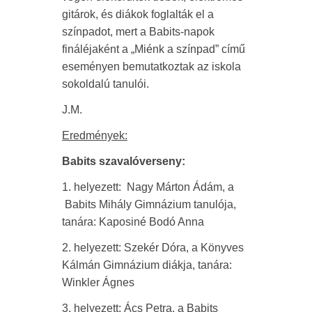
gitárok, és diákok foglalták el a
színpadot, mert a Babits-napok
fináléjaként a „Miénk a színpad” című
eseményen bemutatkoztak az iskola
sokoldalú tanulói.
J.M.
Eredmények:
Babits szavalóverseny:
1. helyezett: Nagy Márton Ádám, a
Babits Mihály Gimnázium tanulója,
tanára: Kaposiné Bodó Anna
2. helyezett: Szekér Dóra, a Könyves
Kálmán Gimnázium diákja, tanára:
Winkler Ágnes
3. helyezett: Ács Petra, a Babits