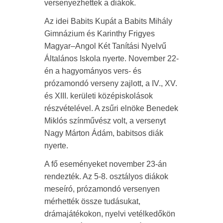
versenyezhettek a diákok.
Az idei Babits Kupát a Babits Mihály
Gimnázium és Karinthy Frigyes
Magyar–Angol Két Tanítási Nyelvű
Általános Iskola nyerte. November 22-
én a hagyományos vers- és
prózamondó verseny zajlott, a IV., XV.
és XIII. kerületi középiskolások
részvételével. A zsűri elnöke Benedek
Miklós színművész volt, a versenyt
Nagy Márton Ádám, babitsos diák
nyerte.
A fő eseményeket november 23-án
rendezték. Az 5-8. osztályos diákok
meseíró, prózamondó versenyen
mérhették össze tudásukat,
drámajátékokon, nyelvi vetélkedőkön