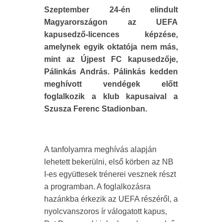
Szeptember 24-én elindult
Magyarországon az UEFA
kapusedző-licences képzése,
amelynek egyik oktatója nem más,
mint az Újpest FC kapusedzője,
Pálinkás András. Pálinkás kedden
meghívott vendégek előtt
foglalkozik a klub kapusaival a
Szusza Ferenc Stadionban.
A tanfolyamra meghívás alapján
lehetett bekerülni, első körben az NB
I-es együttesek trénerei vesznek részt
a programban. A foglalkozásra
hazánkba érkezik az UEFA részéről, a
nyolcvanszoros ír válogatott kapus,