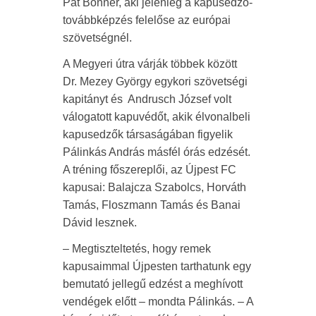
Pat Bonner, aki jelenleg a kapusedző-
továbbképzés felelőse az európai
szövetségnél.
A Megyeri útra várják többek között
Dr. Mezey György egykori szövetségi
kapitányt és Andrusch József volt
válogatott kapuvédőt, akik élvonalbeli
kapusedzők társaságában figyelik
Pálinkás András másfél órás edzését.
A tréning főszereplői, az Újpest FC
kapusai: Balajcza Szabolcs, Horváth
Tamás, Floszmann Tamás és Banai
Dávid lesznek.
– Megtiszteltetés, hogy remek
kapusaimmal Újpesten tarthatunk egy
bemutató jellegű edzést a meghívott
vendégek előtt – mondta Pálinkás. – A