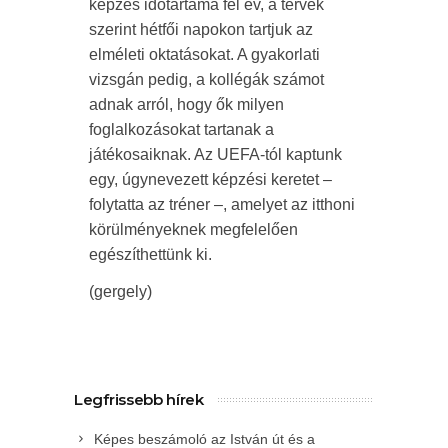
képzés időtartama fél év, a tervek
szerint hétfői napokon tartjuk az
elméleti oktatásokat. A gyakorlati
vizsgán pedig, a kollégák számot
adnak arról, hogy ők milyen
foglalkozásokat tartanak a
játékosaiknak. Az UEFA-tól kaptunk
egy, úgynevezett képzési keretet –
folytatta az tréner –, amelyet az itthoni
körülményeknek megfelelően
egészíthettünk ki.
(gergely)
Legfrissebb hírek
Képes beszámoló az István út és a