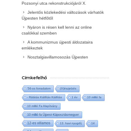
Pozsonyi utca rekonstrukciójáról X.
Jelentős közlekedési változások várhatók
Újpesten hétfőtől
Nyáron is résen kell lenni az online
csalókkal szemben
A kommunizmus újpesti áldozataira
emlékeztek
Nosztalgiavillamosozás Újpesten
Címkefelhő
'56-os forradalom
(V)észjelzés
- Rálátás Kiállítás Kiállítás
1 év
10 millió fa
10 millió Fa Alapítvány
10 millió fa Újpest-Káposztásmegyer
12-es villamos
13. havi nyugdíj
14