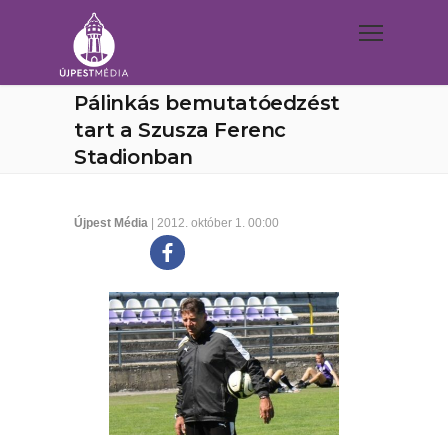
Pálinkás bemutatóedzést
tart a Szusza Ferenc
Stadionban
Újpest Média
| 2012. október 1. 00:00