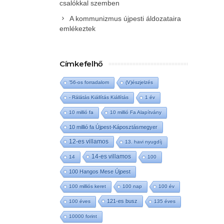
csalókkal szemben
A kommunizmus újpesti áldozataira
emlékeztek
Címkefelhő
'56-os forradalom
(V)észjelzés
- Rálátás Kiállítás Kiállítás
1 év
10 millió fa
10 millió Fa Alapítvány
10 millió fa Újpest-Káposztásmegyer
12-es villamos
13. havi nyugdíj
14-es villamos
14
100
100 Hangos Mese Újpest
100 milliós keret
100 nap
100 év
121-es busz
100 éves
135 éves
10000 forint