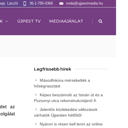
nap: László
36-1-785-0366
iroda@ujpestmedia.hu
|
K
ÚJPEST TV
MEDIAAJÁNLAT
Legfrissebb hírek
Másodfokúra mérsékelték a
hőségriasztást
Képes beszámoló az István út és a
Pozsonyi utca rekonstrukciójáról X.
det az
Jelentős közlekedési változások
olgálat
várhatók Újpesten hétfőtől
Nyáron is résen kell lenni az online