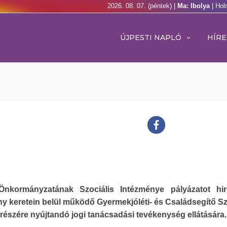
2026. 08. 07. (péntek) |
Ma: Ibolya
| Hol
ÚJPESTI NAPLÓ
HÍRE
Önkormányzatának Szociális Intézménye pályázatot hir
y keretein belül működő Gyermekjóléti- és Családsegítő Sz
 részére nyújtandó jogi tanácsadási tevékenység ellátására.