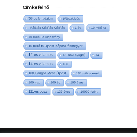
Címkefelhő
'56-os forradalom
(V)észjelzés
- Rálátás Kiállítás Kiállítás
1 év
10 millió fa
10 millió Fa Alapítvány
10 millió fa Újpest-Káposztásmegyer
12-es villamos
13. havi nyugdíj
14
14-es villamos
100
100 Hangos Mese Újpest
100 milliós keret
100 nap
100 év
100 éves
121-es busz
135 éves
10000 forint