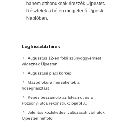
hanem otthonuknak érezzék Újpestet.
Részletek a héten megjelenő Újpesti
Naplóban.
Legfrissebb hírek
Augusztus 12-én földi szúnyoggyérítést
végeznek Újpesten
Augusztusi piaci körkép
Másodfokúra mérsékelték a
hőségriasztást
Képes beszámoló az István út és a
Pozsonyi utca rekonstrukciójáról X.
Jelentős közlekedési változások várhatók
Újpesten hétfőtől