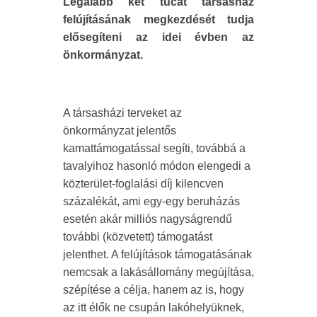
Legalább két tucat társasház
felújításának megkezdését tudja
elősegíteni az idei évben az
önkormányzat.
A társasházi terveket az
önkormányzat jelentős
kamattámogatással segíti, továbbá a
tavalyihoz hasonló módon elengedi a
közterület-foglalási díj kilencven
százalékát, ami egy-egy beruházás
esetén akár milliós nagyságrendű
további (közvetett) támogatást
jelenthet. A felújítások támogatásának
nemcsak a lakásállomány megújítása,
szépítése a célja, hanem az is, hogy
az itt élők ne csupán lakóhelyüknek,