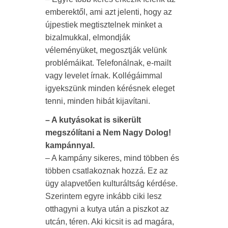
emberektől, ami azt jelenti, hogy az
újpestiek megtisztelnek minket a
bizalmukkal, elmondják
véleményüket, megosztják velünk
problémáikat. Telefonálnak, e-mailt
vagy levelet írnak. Kollégáimmal
igyekszünk minden kérésnek eleget
tenni, minden hibát kijavítani.
– A kutyásokat is sikerült
megszólítani a Nem Nagy Dolog!
kampánnyal.
– A kampány sikeres, mind többen és
többen csatlakoznak hozzá. Ez az
ügy alapvetően kulturáltság kérdése.
Szerintem egyre inkább ciki lesz
otthagyni a kutya után a piszkot az
utcán, téren. Aki kicsit is ad magára,