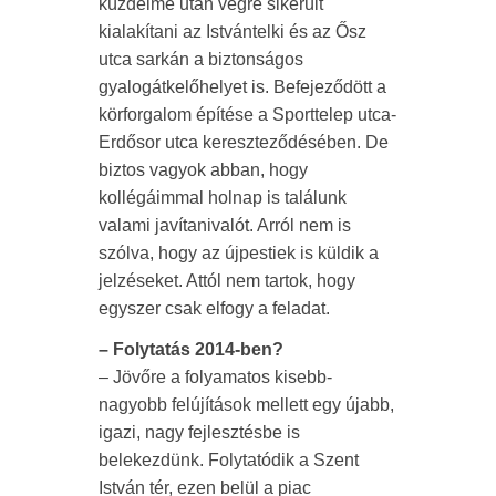
küzdelme után végre sikerült
kialakítani az Istvántelki és az Ősz
utca sarkán a biztonságos
gyalogátkelőhelyet is. Befejeződött a
körforgalom építése a Sporttelep utca-
Erdősor utca kereszteződésében. De
biztos vagyok abban, hogy
kollégáimmal holnap is találunk
valami javítanivalót. Arról nem is
szólva, hogy az újpestiek is küldik a
jelzéseket. Attól nem tartok, hogy
egyszer csak elfogy a feladat.
– Folytatás 2014-ben?
– Jövőre a folyamatos kisebb-
nagyobb felújítások mellett egy újabb,
igazi, nagy fejlesztésbe is
belekezdünk. Folytatódik a Szent
István tér, ezen belül a piac