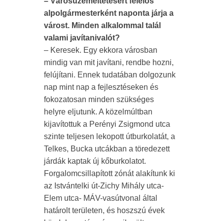
– Városüzemeltetésért felelős
alpolgármesterként naponta járja a
várost. Minden alkalommal talál
valami javítanivalót?
– Keresek. Egy ekkora városban
mindig van mit javítani, rendbe hozni,
felújítani. Ennek tudatában dolgozunk
nap mint nap a fejlesztéseken és
fokozatosan minden szükséges
helyre eljutunk. A közelmúltban
kijavítottuk a Perényi Zsigmond utca
szinte teljesen lekopott útburkolatát, a
Telkes, Bucka utcákban a töredezett
járdák kaptak új kőburkolatot.
Forgalomcsillapított zónát alakítunk ki
az Istvántelki út-Zichy Mihály utca-
Elem utca- MÁV-vasútvonal által
határolt területen, és hoszszú évek