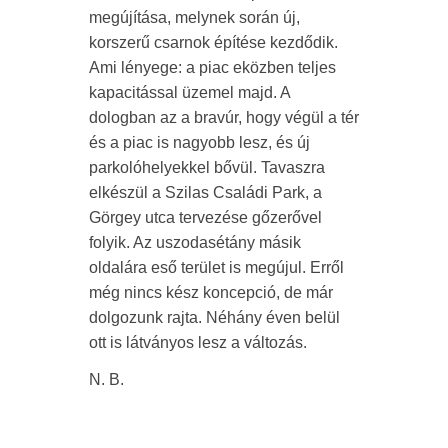
megújítása, melynek során új,
korszerű csarnok építése kezdődik.
Ami lényege: a piac eközben teljes
kapacitással üzemel majd. A
dologban az a bravúr, hogy végül a tér
és a piac is nagyobb lesz, és új
parkolóhelyekkel bővül. Tavaszra
elkészül a Szilas Családi Park, a
Görgey utca tervezése gőzerővel
folyik. Az uszodasétány másik
oldalára eső terület is megújul. Erről
még nincs kész koncepció, de már
dolgozunk rajta. Néhány éven belül
ott is látványos lesz a változás.
N. B.