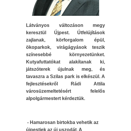
Látványos változáson megy
keresztül Újpest. Útfelújítások
zajlanak, körforgalom épül,
ökoparkok, virágágyások teszik
színesebbé környezetünket.
Kutyafuttatókat alakítanak ki,
játszóterek újulnak meg, és
tavaszra a Szilas park is elkészül. A
fejlesztésekről Rádi Attila
városüzemeltetésért felelős
alpolgármestert kérdeztük.
- Hamarosan birtokba vehetik az
újpestiek az új uszodát. A