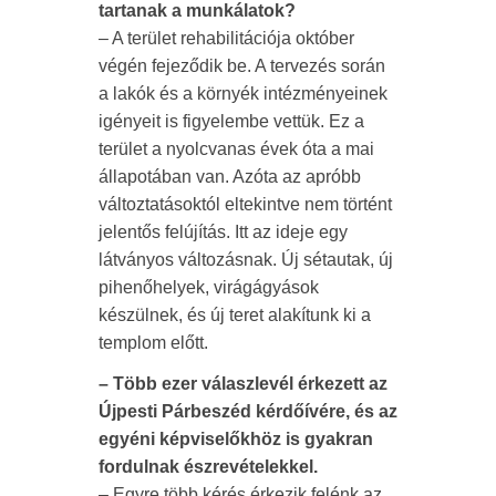
tartanak a munkálatok?
– A terület rehabilitációja október
végén fejeződik be. A tervezés során
a lakók és a környék intézményeinek
igényeit is figyelembe vettük. Ez a
terület a nyolcvanas évek óta a mai
állapotában van. Azóta az apróbb
változtatásoktól eltekintve nem történt
jelentős felújítás. Itt az ideje egy
látványos változásnak. Új sétautak, új
pihenőhelyek, virágágyások
készülnek, és új teret alakítunk ki a
templom előtt.
– Több ezer válaszlevél érkezett az
Újpesti Párbeszéd kérdőívére, és az
egyéni képviselőkhöz is gyakran
fordulnak észrevételekkel.
– Egyre több kérés érkezik felénk az