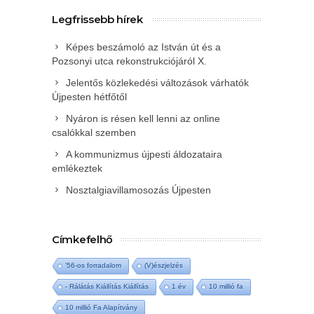
Legfrissebb hírek
Képes beszámoló az István út és a
Pozsonyi utca rekonstrukciójáról X.
Jelentős közlekedési változások várhatók
Újpesten hétfőtől
Nyáron is résen kell lenni az online
csalókkal szemben
A kommunizmus újpesti áldozataira
emlékeztek
Nosztalgiavillamosozás Újpesten
Címkefelhő
'56-os forradalom
(V)észjelzés
- Rálátás Kiállítás Kiállítás
1 év
10 millió fa
10 millió Fa Alapítvány