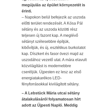
megújulás az épület környezetét is
érinti.
– Napokon belül befejezik az uszoda
előtti terület rendezését. A Kósa Pál
sétány és az uszoda közötti rész
teljesen új fazont kap. A meglévő
sétányt szélesebbre építjük,
kibővítjük, és új, esztétikus burkolatot
kap. Díszkert és fasor övezi majd az
uszodához vezető utat. A mára elavult
közvilágítást is modernebbre
cseréljük. Újpesten ez lesz az első
energiatakarékos LED-
fényforrásokkal kivilágított sétány.
– A Lebstück Mária utcai sétány
átalakulásáról folyamatosan hírt
adott az Újpesti Napló. Meddig