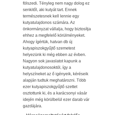
fölszedi. Tényleg nem nagy dolog ez
senkitől, aki kutyát tart. Ennek
természetesnek kell lennie egy
kutyatulajdonos számára. Az
önkormányzat vállalja, hogy biztosítja
ehhez a megfelelő körülményeket.
Ahogy ígértük, hatvan db új
kutyapiszokgyűjtő szemetest
helyezünk ki még ebben az évben.
Nagyon sok javaslatot kapunk a
kutyatulajdonosoktól, így a
helyszíneket az ő igényeik, kéréseik
alapján tudtuk meghatározni. Több
ezer kutyapiszokgyűjtő szettet
osztottunk ki, és a karácsonyi vásár
idején még körülbelül ezer darab vár
gazdájára.