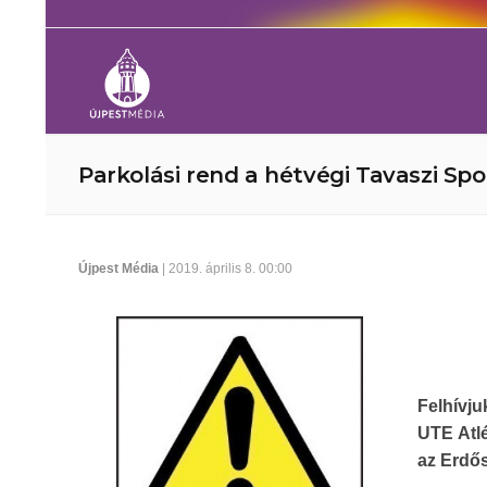
Parkolási rend a hétvégi Tavaszi Spor
Újpest Média
| 2019. április 8. 00:00
Felhívju
UTE Atlé
az Erdős