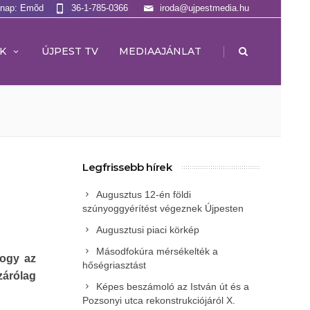
lnap: Emõd
36-1-785-0366
iroda@ujpestmedia.hu
|
K
ÚJPEST TV
MEDIAAJÁNLAT
Legfrissebb hírek
Augusztus 12-én földi
szúnyoggyérítést végeznek Újpesten
Augusztusi piaci körkép
Másodfokúra mérsékelték a
hogy az
hőségriasztást
izárólag
Képes beszámoló az István út és a
Pozsonyi utca rekonstrukciójáról X.