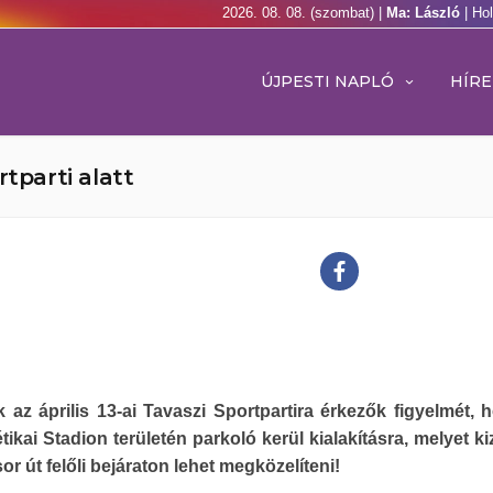
2026. 08. 08. (szombat) |
Ma: László
| Ho
ÚJPESTI NAPLÓ
HÍRE
tparti alatt
k az április 13-ai Tavaszi Sportpartira érkezők figyelmét, 
tikai Stadion területén parkoló kerül kialakításra, melyet k
or út felőli bejáraton lehet megközelíteni!