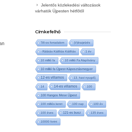
Jelentős közlekedési változások
várhatók Újpesten hétfőtől
Címkefelhő
lan
'56-os forradalom
(V)észjelzés
- Rálátás Kiállítás Kiállítás
1 év
10 millió fa
10 millió Fa Alapítvány
10 millió fa Újpest-Káposztásmegyer
12-es villamos
13. havi nyugdíj
14-es villamos
14
100
100 Hangos Mese Újpest
100 milliós keret
100 nap
100 év
121-es busz
100 éves
135 éves
10000 forint