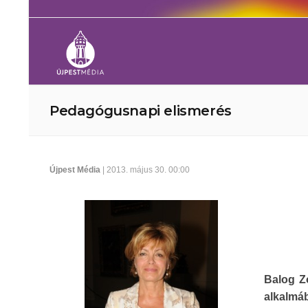
Pedagógusnapi elismerés
Újpest Média
| 2013. május 30. 00:00
Balog Z
alkalmá