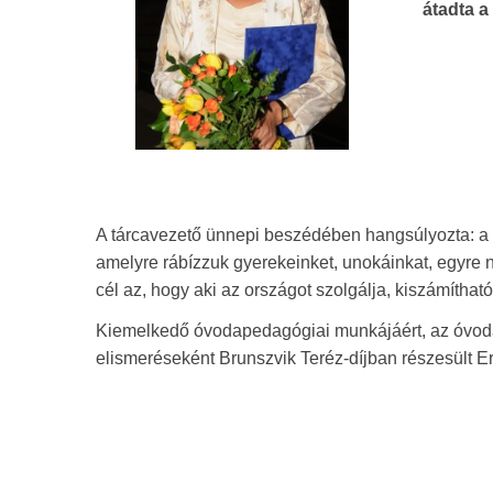
átadta a
A tárcavezető ünnepi beszédében hangsúlyozta: a 
amelyre rábízzuk gyerekeinket, unokáinkat, egyre n
cél az, hogy aki az országot szolgálja, kiszámítható
Kiemelkedő óvodapedagógiai munkájáért, az óvod
elismeréseként Brunszvik Teréz-díjban részesült 