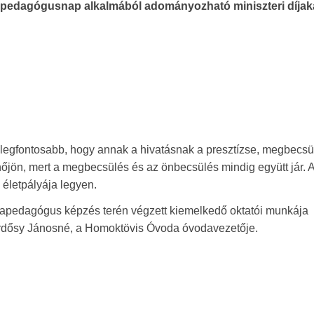
 pedagógusnap alkalmából adományozható miniszteri díjaka
legfontosabb, hogy annak a hivatásnak a presztízse, megbecsü
őjön, mert a megbecsülés és az önbecsülés mindig együtt jár. A 
 életpályája legyen.
apedagógus képzés terén végzett kiemelkedő oktatói munkája
Erdősy Jánosné, a Homoktövis Óvoda óvodavezetője.