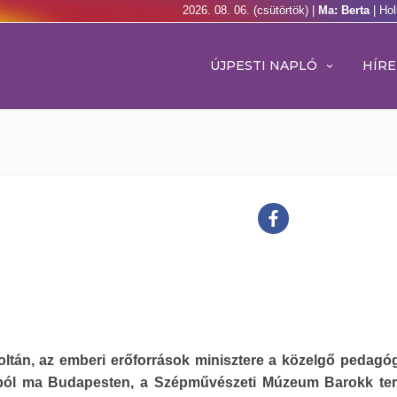
2026. 08. 06. (csütörtök) |
Ma: Berta
| Ho
ÚJPESTI NAPLÓ
HÍRE
oltán, az emberi erőforrások minisztere a közelgő pedag
ból ma Budapesten, a Szépművészeti Múzeum Barokk te