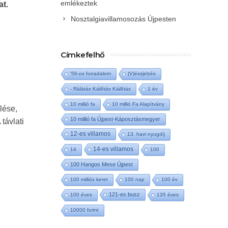
emlékeztek
t.
Nosztalgiavillamosozás Újpesten
Címkefelhő
'56-os forradalom
(V)észjelzés
- Rálátás Kiállítás Kiállítás
1 év
10 millió fa
10 millió Fa Alapítvány
lése,
10 millió fa Újpest-Káposztásmegyer
távlati
12-es villamos
13. havi nyugdíj
14-es villamos
14
100
100 Hangos Mese Újpest
100 milliós keret
100 nap
100 év
121-es busz
100 éves
135 éves
10000 forint