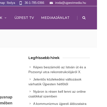
lnap: Ibolya
36-1-785-0366
iroda@ujpestmedia.hu
|
K
ÚJPEST TV
MEDIAAJÁNLAT
Legfrissebb hírek
Képes beszámoló az István út és a
Pozsonyi utca rekonstrukciójáról X.
Jelentős közlekedési változások
várhatók Újpesten hétfőtől
Nyáron is résen kell lenni az online
csalókkal szemben
ógusnap
rmében
A kommunizmus újpesti áldozataira