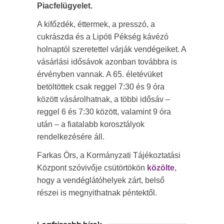
Piacfelügyelet.
A kifőzdék, éttermek, a presszó, a
cukrászda és a Lipóti Pékség kávézó
holnaptól szeretettel várják vendégeiket. A
vásárlási idősávok azonban továbbra is
érvényben vannak. A 65. életévüket
betöltöttek csak reggel 7:30 és 9 óra
között vásárolhatnak, a többi idősáv –
reggel 6 és 7:30 között, valamint 9 óra
után – a fiatalabb korosztályok
rendelkezésére áll.
Farkas Örs, a Kormányzati Tájékoztatási
Központ szóvivője csütörtökön
közölte
,
hogy a vendéglátóhelyek zárt, belső
részei is megnyithatnak péntektől.