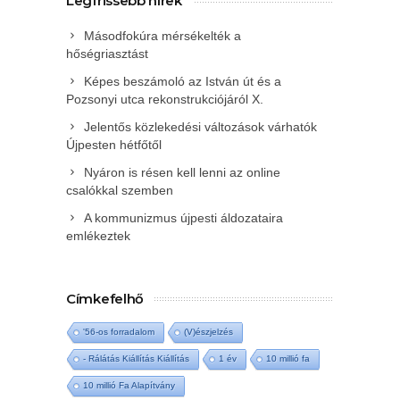
Legfrissebb hírek
Másodfokúra mérsékelték a
hőségriasztást
Képes beszámoló az István út és a
Pozsonyi utca rekonstrukciójáról X.
Jelentős közlekedési változások várhatók
Újpesten hétfőtől
Nyáron is résen kell lenni az online
csalókkal szemben
A kommunizmus újpesti áldozataira
emlékeztek
Címkefelhő
'56-os forradalom
(V)észjelzés
- Rálátás Kiállítás Kiállítás
1 év
10 millió fa
10 millió Fa Alapítvány