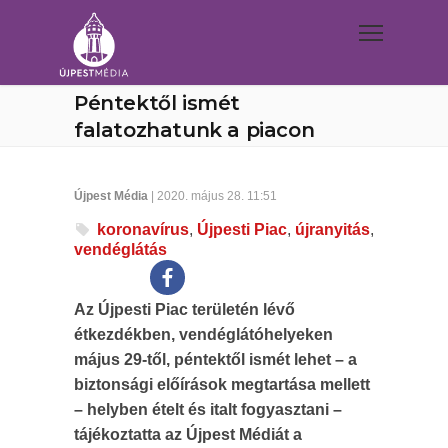
Péntektől ismét
falatozhatunk a piacon
Újpest Média
| 2020. május 28. 11:51
koronavírus
,
Újpesti Piac
,
újranyitás
,
vendéglátás
Az Újpesti Piac területén lévő
étkezdékben, vendéglátóhelyeken
május 29-től, péntektől ismét lehet – a
biztonsági előírások megtartása mellett
– helyben ételt és italt fogyasztani –
tájékoztatta az Újpest Médiát a