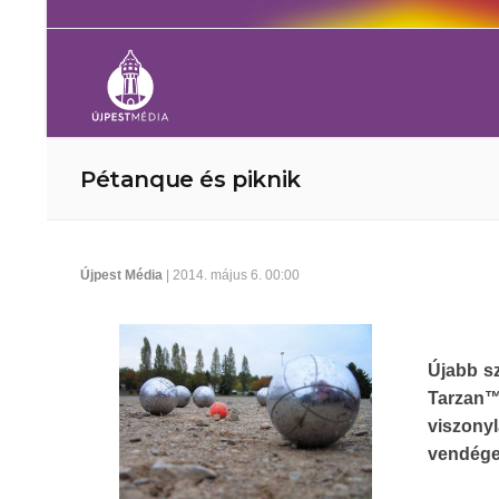
Pétanque és piknik
Újpest Média
| 2014. május 6. 00:00
Újabb sz
Tarzan™
viszonyl
vendége