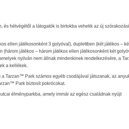
és hétvégétől a látogatók is birtokba vehetik az új szórakozás
kos ellen játékosonként 3 golyóval), duplettben (két játékos – ké
ben (három játékos – három játékos ellen játékosonként két golyóv
 amelyek nyilván nem állnak mindenkinek rendelkezésére, a T
k a kellékek.
g a Tarzan™ Park számos egyéb csodájával játszanak, az anyu
arzan™ Park biztosít pokrócokat.
 utcai élményparkba, amely immár az egész családnak nyújt