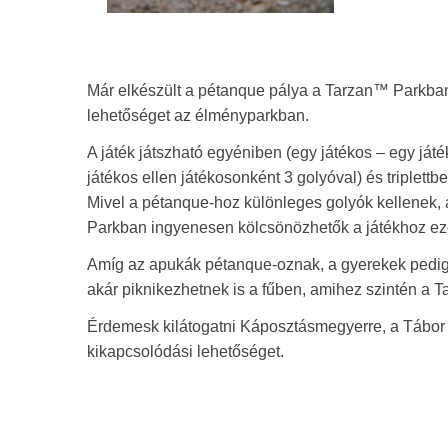
Már elkészült a pétanque pálya a Tarzan™ Parkban, 
lehetőséget az élményparkban.
A játék játszható egyéniben (egy játékos – egy játé
játékos ellen játékosonként 3 golyóval) és triplett
Mivel a pétanque-hoz különleges golyók kellenek,
Parkban ingyenesen kölcsönözhetők a játékhoz eze
Amíg az apukák pétanque-oznak, a gyerekek pedi
akár piknikezhetnek is a fűben, amihez szintén a T
Érdemesk kilátogatni Káposztásmegyerre, a Tábor
kikapcsolódási lehetőséget.