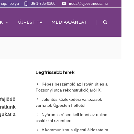
lnap: Ibolya
36-1-785-0366
iroda@ujpestmedia.hu
|
K
ÚJPEST TV
MEDIAAJÁNLAT
Legfrissebb hírek
Képes beszámoló az István út és a
Pozsonyi utca rekonstrukciójáról X.
fejlődő
Jelentős közlekedési változások
várhatók Újpesten hétfőtől
 nálunk
gukat a
Nyáron is résen kell lenni az online
csalókkal szemben
A kommunizmus újpesti áldozataira