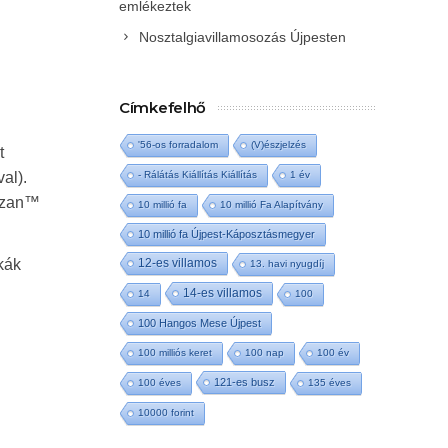
emlékeztek
Nosztalgiavillamosozás Újpesten
i
Címkefelhő
'56-os forradalom
(V)észjelzés
t
al).
- Rálátás Kiállítás Kiállítás
1 év
arzan™
10 millió fa
10 millió Fa Alapítvány
10 millió fa Újpest-Káposztásmegyer
kák
12-es villamos
13. havi nyugdíj
14-es villamos
14
100
100 Hangos Mese Újpest
100 milliós keret
100 nap
100 év
121-es busz
100 éves
135 éves
10000 forint