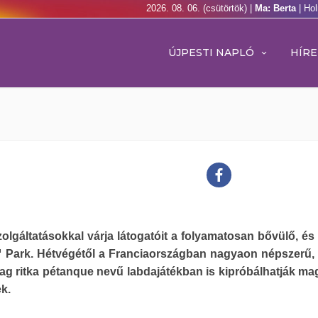
2026. 08. 06. (csütörtök) |
Ma: Berta
| Ho
ÚJPESTI NAPLÓ
HÍRE
olgáltatásokkal várja látogatóit a folyamatosan bővülő, és 
 Park. Hétvégétől a Franciaországban nagyaon népszerű,
ag ritka pétanque nevű labdajátékban is kipróbálhatják ma
k.