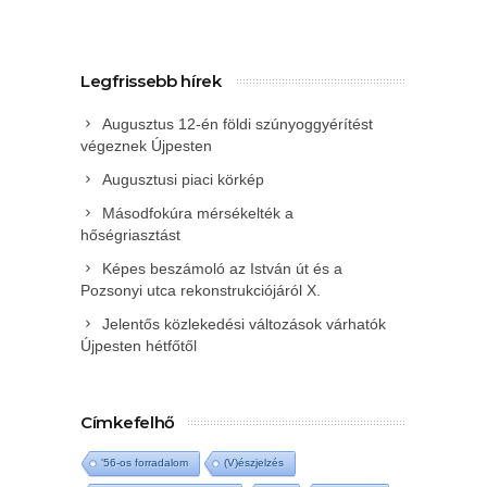
Legfrissebb hírek
Augusztus 12-én földi szúnyoggyérítést
végeznek Újpesten
Augusztusi piaci körkép
Másodfokúra mérsékelték a
hőségriasztást
Képes beszámoló az István út és a
Pozsonyi utca rekonstrukciójáról X.
Jelentős közlekedési változások várhatók
Újpesten hétfőtől
Címkefelhő
'56-os forradalom
(V)észjelzés