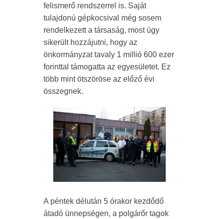
felismerő rendszerrel is. Saját
tulajdonú gépkocsival még sosem
rendelkezett a társaság, most úgy
sikerült hozzájutni, hogy az
önkormányzat tavaly 1 millió 600 ezer
forinttal támogatta az egyesületet. Ez
több mint ötszöröse az előző évi
összegnek.
A péntek délután 5 órakor kezdődő
átadó ünnepségen, a polgárőr tagok