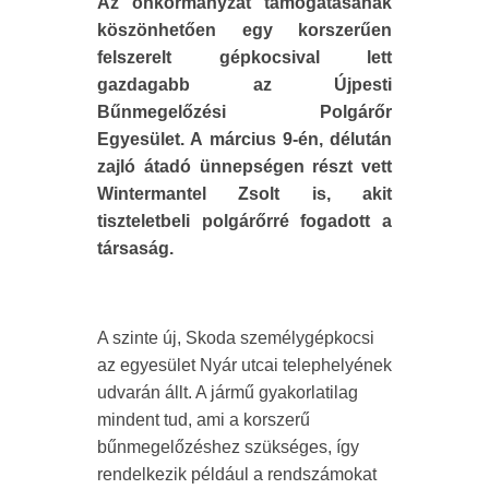
Az önkormányzat támogatásának
köszönhetően egy korszerűen
felszerelt gépkocsival lett
gazdagabb az Újpesti
Bűnmegelőzési Polgárőr
Egyesület. A március 9-én, délután
zajló átadó ünnepségen részt vett
Wintermantel Zsolt is, akit
tiszteletbeli polgárőrré fogadott a
társaság.
A szinte új, Skoda személygépkocsi
az egyesület Nyár utcai telephelyének
udvarán állt. A jármű gyakorlatilag
mindent tud, ami a korszerű
bűnmegelőzéshez szükséges, így
rendelkezik például a rendszámokat