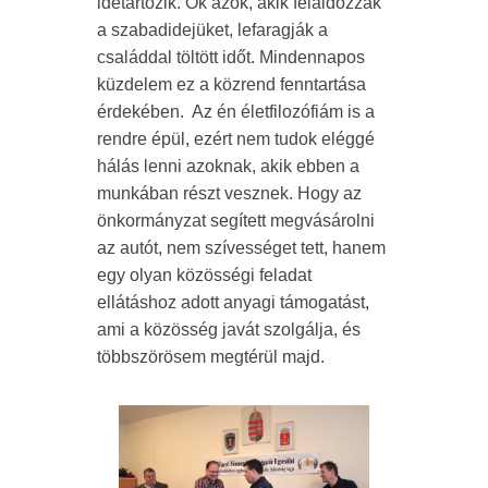
idetartozik. Ők azok, akik feláldozzák
a szabadidejüket, lefaragják a
családdal töltött időt. Mindennapos
küzdelem ez a közrend fenntartása
érdekében. Az én életfilozófiám is a
rendre épül, ezért nem tudok eléggé
hálás lenni azoknak, akik ebben a
munkában részt vesznek. Hogy az
önkormányzat segített megvásárolni
az autót, nem szívességet tett, hanem
egy olyan közösségi feladat
ellátáshoz adott anyagi támogatást,
ami a közösség javát szolgálja, és
többszörösem megtérül majd.