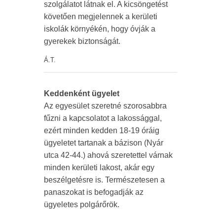
szolgálatot látnak el. A kicsöngetést
követően megjelennek a kerületi
iskolák környékén, hogy óvják a
gyerekek biztonságát.
Á.T.
Keddenként ügyelet
Az egyesület szeretné szorosabbra
fűzni a kapcsolatot a lakossággal,
ezért minden kedden 18-19 óráig
ügyeletet tartanak a bázison (Nyár
utca 42-44.) ahová szeretettel várnak
minden kerületi lakost, akár egy
beszélgetésre is. Természetesen a
panaszokat is befogadják az
ügyeletes polgárőrök.