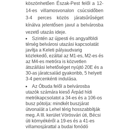
köszönhetően Észak-Pest felől a 12-
14-es villamosvonalon csúcsidőben
3-4 perces közös járatsűrűséget
kínálva jelentősen javul a belvárosba
vezető utazás ideje.
Szintén az újpesti és angyalföldi
térség belvárosi utazási kapcsolatát
javítja a Keleti pályaudvarig
közlekedő, ezáltal az M1-es, M2-es és
az M4-es metróra is közvetlen
átszállási lehetőséget nyújtó 20E és a
30-as járatcsalád gyakoribb, 5 helyett
3-4 percenkénti indulása.
Az Óbuda felől a belvárosba
utazók számára kieső Árpád hídi
metrókapcsolatot a 34-es és a 106-os
busz pótolja: mindkét buszjárat
útvonalát a Lehel térig hosszabbítják
meg. A III. kerület Vörösvári úti, Bécsi
úti környékéről a 19-es és a 41-es
villamosjárattal a budai fonódó