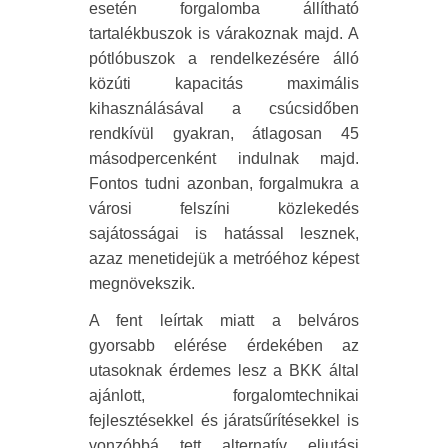
esetén forgalomba állítható
tartalékbuszok is várakoznak majd. A
pótlóbuszok a rendelkezésére álló
közúti kapacitás maximális
kihasználásával a csúcsidőben
rendkívül gyakran, átlagosan 45
másodpercenként indulnak majd.
Fontos tudni azonban, forgalmukra a
városi felszíni közlekedés
sajátosságai is hatással lesznek,
azaz menetidejük a metróéhoz képest
megnövekszik.
A fent leírtak miatt a belváros
gyorsabb elérése érdekében az
utasoknak érdemes lesz a BKK által
ajánlott, forgalomtechnikai
fejlesztésekkel és járatsűrítésekkel is
vonzóbbá tett alternatív eljutási