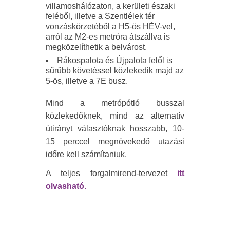
villamoshálózaton, a kerületi északi
feléből, illetve a Szentlélek tér
vonzáskörzetéből a H5-ös HÉV-vel,
arról az M2-es metróra átszállva is
megközelíthetik a belvárost.
Rákospalota és Újpalota felől is
sűrűbb követéssel közlekedik majd az
5-ös, illetve a 7E busz.
Mind a metrópótló busszal
közlekedőknek, mind az alternatív
útirányt választóknak hosszabb, 10-
15 perccel megnövekedő utazási
időre kell számítaniuk.
A teljes forgalmirend-tervezet
itt
olvasható.