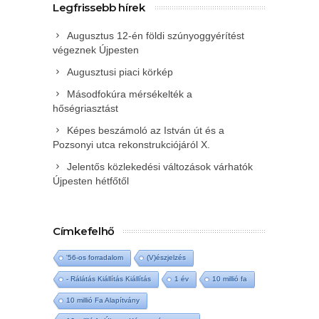
Legfrissebb hírek
Augusztus 12-én földi szúnyoggyérítést
végeznek Újpesten
Augusztusi piaci körkép
Másodfokúra mérsékelték a
hőségriasztást
Képes beszámoló az István út és a
Pozsonyi utca rekonstrukciójáról X.
Jelentős közlekedési változások várhatók
Újpesten hétfőtől
Címkefelhő
'56-os forradalom
(V)észjelzés
- Rálátás Kiállítás Kiállítás
1 év
10 millió fa
10 millió Fa Alapítvány