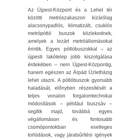
Az Újpest-Központ és a Lehel tér
közötti metrószakaszon kizárólag
alacsonypadlós, klimatizált, csuklós
metrópótló buszok közlekednek,
amelyek a lezárt metróállomásokat
érintik. Egyes pótlóbuszokkal – az
újpesti lakótelep jobb kiszolgálása
érdekében – nem Újpest-Központig,
hanem egészen az Árpád Üzletházig
lehet utazni. A pótlóbuszok gyorsabb
haladását, előnyben részesítését a
teljes vonalon forgalomtechnikai
módosítások – például buszsáv –
segítik majd, továbbá egyes
végállomáson és fontosabb
csomópontokban esetleges
torlódások, vagy járatsűrítési igények