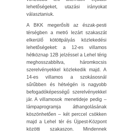
lehetőségeket, utazási irányokat
választaniuk.
A BKK megerősíti az észak-pesti
térségben a metró lezárt szakaszát
elkerülő kötöttpályás közlekedési
lehetőségeket: a 12-es villamos
hétköznap 12B jelzéssel a Lehel térig
meghosszabbítva, háromkocsis
szerelvényekkel közlekedik majd. A
14-es villamos a szokásosnál
sűrűbben és hétvégén is nagyobb
befogadóképességű szerelvényekkel
jár. A villamosok menetideje pedig –
lámpaprogramja áthangolásának
köszönhetően – két perccel csökken
majd a Lehel tér és Újpest-Központ
közötti szakaszon. Mindennek