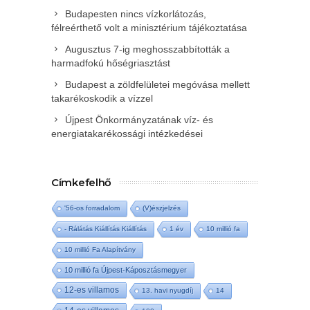
Budapesten nincs vízkorlátozás,
félreérthető volt a minisztérium tájékoztatása
Augusztus 7-ig meghosszabbították a
harmadfokú hőségriasztást
Budapest a zöldfelületei megóvása mellett
takarékoskodik a vízzel
Újpest Önkormányzatának víz- és
energiatakarékossági intézkedései
Címkefelhő
'56-os forradalom
(V)észjelzés
- Rálátás Kiállítás Kiállítás
1 év
10 millió fa
10 millió Fa Alapítvány
10 millió fa Újpest-Káposztásmegyer
12-es villamos
13. havi nyugdíj
14