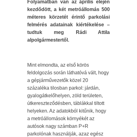
Folyamatban van az április elején
kezdődött, a két metróállomás 500
méteres körzetét érintő parkolási
felmérés adatainak kiértékelése –
tudtuk meg Rádi Attila
alpolgármestertől.
Mint elmondta, az első körös
feldolgozás során láthatóvá vált, hogy
a gépjárművezetők közel 20
százaléka tilosban parkol: járdán,
gyalogátkelőhelyen, zöld területen,
útkereszteződésben, táblákkal tiltott
helyeken. Az adatokból kitűnik, hogy
a metróállomások környékét az
autósok nagy számban P+R
parkolónak használják, azaz egész