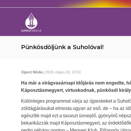
Pünkösdöljünk a Suholóval!
Újpest Média
| 2026. május 20. 10:53
Ha már a virágvasárnapi időjárás nem engedte, h
Káposztásmegyert, virtuskodnak, pünkösdi királyt 
Különleges programmal várja az újpestieket a Suhol
zöldágjárásukat elmosta ugyan az eső, de – ha az id
egészítik majd ezt a tavaszt ünneplő, gyönyörű népsz
bekarikázzák majd Káposztásmegyert, az érdeklődők
pedig néhány ponton – Megyeri Klub, Pillangós játszót