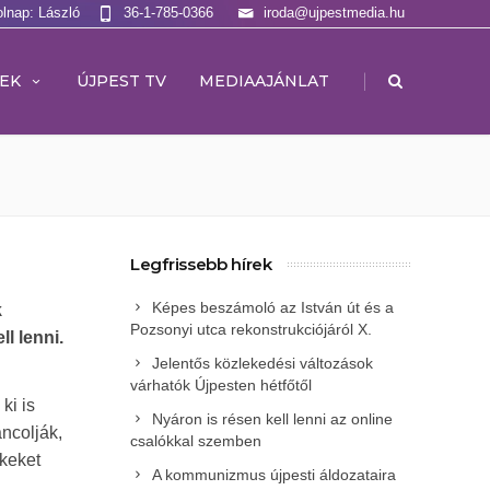
olnap: László
36-1-785-0366
iroda@ujpestmedia.hu
|
EK
ÚJPEST TV
MEDIAAJÁNLAT
Legfrissebb hírek
Képes beszámoló az István út és a
k
Pozsonyi utca rekonstrukciójáról X.
l lenni.
Jelentős közlekedési változások
várhatók Újpesten hétfőtől
ki is
Nyáron is résen kell lenni az online
ncolják,
csalókkal szemben
keket
A kommunizmus újpesti áldozataira