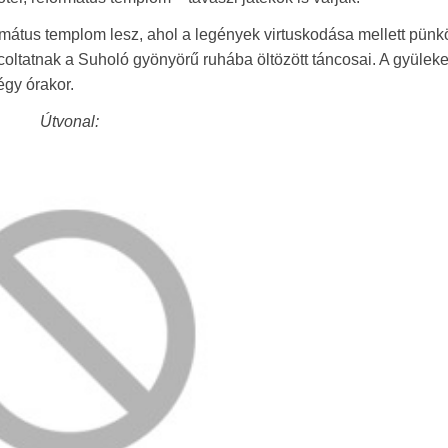
átus templom lesz, ahol a legények virtuskodása mellett pünk
ncoltatnak a Suholó gyönyörű ruhába öltözött táncosai. A gyülek
égy órakor.
Útvonal: