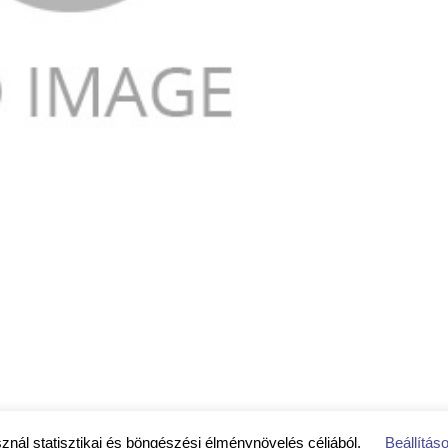
sznál statisztikai és böngészési élménynövelés céljából.
Beállítás
koztató
|
Közérdekű adatok
|
Impresszum