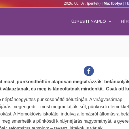
2026. 08. 07. (péntek) |
Ma: Ibolya
| H
ÚJPESTI NAPLÓ
HÍR
át most, pünkösdhétfőn alaposan megcifrázzák: betáncoljá
választanak, és meg is táncoltatnak mindenkit. Csak ott kel
ó néptáncegyüttes pünkösdhétfő délutánján. A virágvasárnapi
őjárás megengedi – most megmutatják, sőt, pünkösdi elemekkel 
okást. A Homoktövis iskolától indulva állomásról állomásra betá
 megismerhetik a pünkösdi királynéjárás hagyományát, a gyere
ér, református templom – tavaszi játékok is várják.