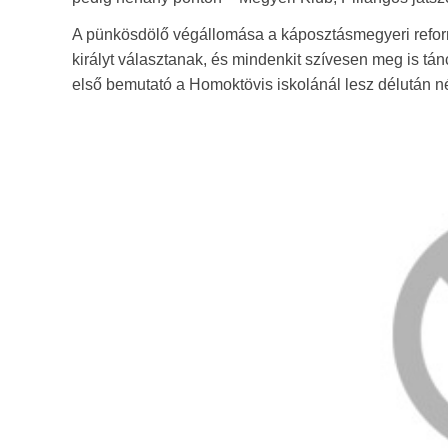
A pünkösdölő végállomása a káposztásmegyeri reform
királyt választanak, és mindenkit szívesen meg is tá
első bemutató a Homoktövis iskolánál lesz délután n