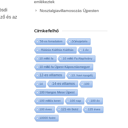
emlékeztek
ösdi
Nosztalgiavillamosozás Újpesten
ező és az
Címkefelhő
'56-os forradalom
(V)észjelzés
- Rálátás Kiállítás Kiállítás
1 év
10 millió fa
10 millió Fa Alapítvány
10 millió fa Újpest-Káposztásmegyer
12-es villamos
13. havi nyugdíj
14-es villamos
14
100
100 Hangos Mese Újpest
100 milliós keret
100 nap
100 év
121-es busz
100 éves
135 éves
10000 forint