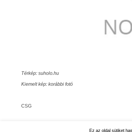
Térkép: suholo.hu
Kiemelt kép: korábbi fotó
CSG
Ez az oldal sütiket ha
ujpestmedia.hu © 2020 |
Szerzői jogok
|
Adatkezelési tájé