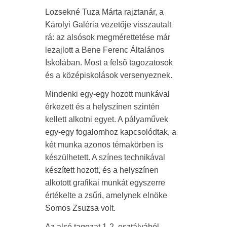
Lozsekné Tuza Márta rajztanár, a
Károlyi Galéria vezetője visszautalt
rá: az alsósok megmérettetése már
lezajlott a Bene Ferenc Általános
Iskolában. Most a felső tagozatosok
és a középiskolások versenyeznek.
Mindenki egy-egy hozott munkával
érkezett és a helyszínen szintén
kellett alkotni egyet. A pályaművek
egy-egy fogalomhoz kapcsolódtak, a
két munka azonos témakörben is
készülhetett. A színes technikával
készített hozott, és a helyszínen
alkotott grafikai munkát egyszerre
értékelte a zsűri, amelynek elnöke
Somos Zsuzsa volt.
Az alsó tagozat 1-2. osztályából