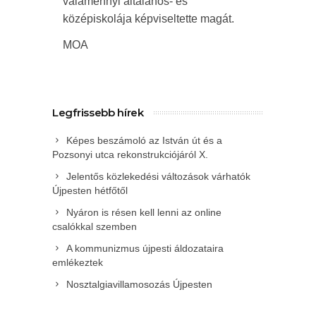
valamennyi általános- és
középiskolája képviseltette magát.
MOA
Legfrissebb hírek
Képes beszámoló az István út és a
Pozsonyi utca rekonstrukciójáról X.
Jelentős közlekedési változások várhatók
Újpesten hétfőtől
Nyáron is résen kell lenni az online
csalókkal szemben
A kommunizmus újpesti áldozataira
emlékeztek
Nosztalgiavillamosozás Újpesten