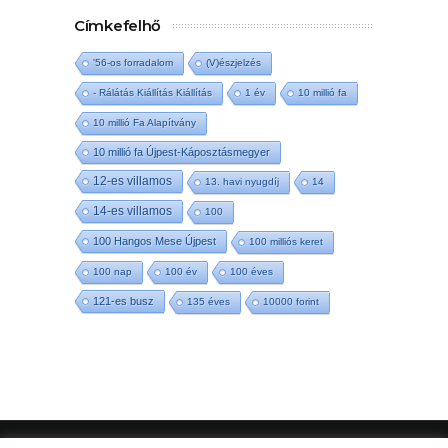
Címkefelhő
'56-os forradalom
(V)észjelzés
- Rálátás Kiállítás Kiállítás
1 év
10 millió fa
10 millió Fa Alapítvány
10 millió fa Újpest-Káposztásmegyer
12-es villamos
13. havi nyugdíj
14
14-es villamos
100
100 Hangos Mese Újpest
100 milliós keret
100 nap
100 év
100 éves
121-es busz
135 éves
10000 forint