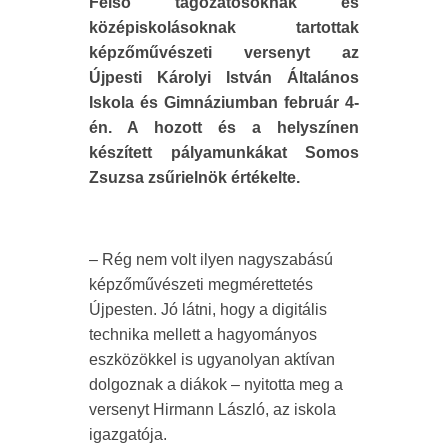
Felső tagozatosoknak és
középiskolásoknak tartottak
képzőművészeti versenyt az
Újpesti Károlyi István Általános
Iskola és Gimnáziumban február 4-
én. A hozott és a helyszínen
készített pályamunkákat Somos
Zsuzsa zsűrielnök értékelte.
– Rég nem volt ilyen nagyszabású
képzőművészeti megmérettetés
Újpesten. Jó látni, hogy a digitális
technika mellett a hagyományos
eszközökkel is ugyanolyan aktívan
dolgoznak a diákok – nyitotta meg a
versenyt Hirmann László, az iskola
igazgatója.