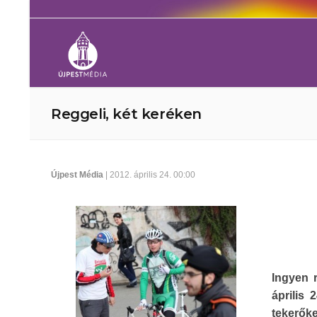
Reggeli, két keréken
Újpest Média
| 2012. április 24. 00:00
Ingyen 
április 
tekerőke