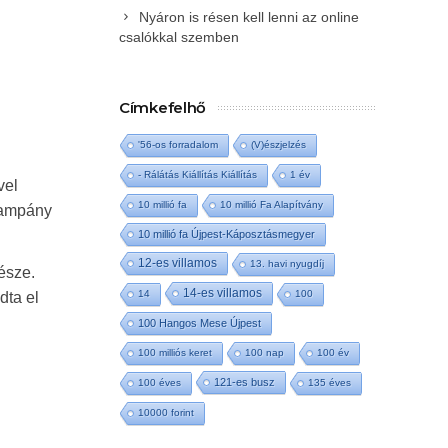
Nyáron is résen kell lenni az online
csalókkal szemben
Címkefelhő
'56-os forradalom
(V)észjelzés
- Rálátás Kiállítás Kiállítás
1 év
vel
10 millió fa
10 millió Fa Alapítvány
 kampány
10 millió fa Újpest-Káposztásmegyer
12-es villamos
13. havi nyugdíj
észe.
14-es villamos
14
100
dta el
100 Hangos Mese Újpest
100 milliós keret
100 nap
100 év
121-es busz
100 éves
135 éves
10000 forint