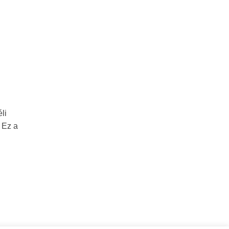
li
 Ez a