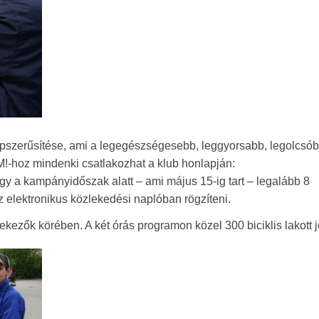
pszerűsítése, ami a legegészségesebb, leggyorsabb, legolcsób
!-hoz mindenki csatlakozhat a klub honlapján:
gy a kampányidőszak alatt – ami május 15-ig tart – legalább 8
z elektronikus közlekedési naplóban rögzíteni.
ekezők körében. A két órás programon közel 300 biciklis lakott j