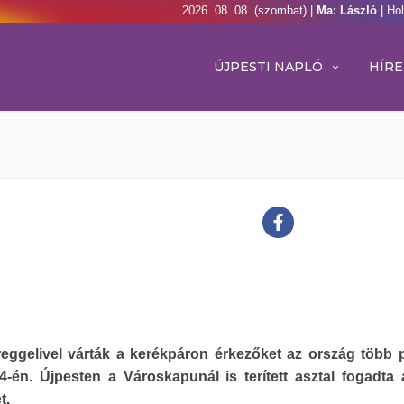
2026. 08. 08. (szombat) |
Ma: László
| Ho
ÚJPESTI NAPLÓ
HÍRE
reggelivel várták a kerékpáron érkezőket az ország több 
24-én. Újpesten a Városkapunál is terített asztal fogadta 
t.