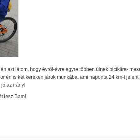
 azt látom, hogy évről-évre egyre többen ülnek biciklire- mesé
kor én is két keréken járok munkába, ami naponta 24 km-t jelent.
ó az irány!
ét lesz Bam!