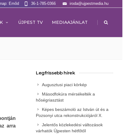
lnap: Emõd
36-1-785-0366
iroda@ujpestmedia.hu
|
K
ÚJPEST TV
MEDIAAJÁNLAT
Legfrissebb hírek
Augusztusi piaci körkép
Másodfokúra mérsékelték a
hőségriasztást
Képes beszámoló az István út és a
Pozsonyi utca rekonstrukciójáról X.
pontján
Jelentős közlekedési változások
az arra
várhatók Újpesten hétfőtől