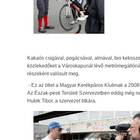
Kakaós csigával, pogácsával, almával, bio keksszel,
közlekedőket a Városkapunál lévő metrómegállónál
részeként valósult meg.
- Ez az ötlet a Magyar Kerékpáros Klubnak a 200
Az Észak-pesti Területi Szervezetben eddig még nem
Hubik Tibor, a szervezet titkára.