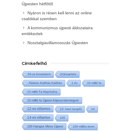
Újpesten hétfőtől
Nyáron is résen kell lenni az online
csalókkal szemben
A kommunizmus újpesti áldozataira
emlékeztek
Nosztalgiavillamosozás Újpesten
Címkefelhő
'56-os forradalom
(V)észjelzés
- Rálátás Kiállítás Kiállítás
1 év
10 millió fa
10 millió Fa Alapítvány
10 millió fa Újpest-Káposztásmegyer
12-es villamos
13. havi nyugdíj
14
14-es villamos
100
100 Hangos Mese Újpest
100 milliós keret