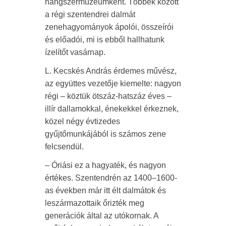
hangszermúzeumként. Többek között
a régi szentendrei dalmát
zenehagyományok ápolói, összeírói
és előadói, mi is ebből hallhatunk
ízelítőt vasárnap.
L. Kecskés András érdemes művész,
az együttes vezetője kiemelte: nagyon
régi – köztük ötszáz-hatszáz éves –
illír dallamokkal, énekekkel érkeznek,
közel négy évtizedes
gyűjtőmunkájából is számos zene
felcsendül.
– Óriási ez a hagyaték, és nagyon
értékes. Szentendrén az 1400–1600-
as években már itt élt dalmátok és
leszármazottaik őrizték meg
generációk által az utókornak. A