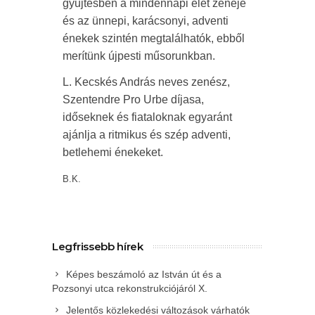
gyűjtésben a mindennapi élet zenéje
és az ünnepi, karácsonyi, adventi
énekek szintén megtalálhatók, ebből
merítünk újpesti műsorunkban.
L. Kecskés András neves zenész,
Szentendre Pro Urbe díjasa,
időseknek és fiataloknak egyaránt
ajánlja a ritmikus és szép adventi,
betlehemi énekeket.
B.K.
Legfrissebb hírek
Képes beszámoló az István út és a
Pozsonyi utca rekonstrukciójáról X.
Jelentős közlekedési változások várhatók