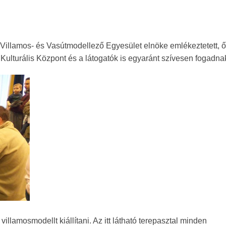
 Villamos- és Vasútmodellező Egyesület elnöke emlékeztetett, ő
i Kulturális Központ és a látogatók is egyaránt szívesen fogadna
illamosmodellt kiállítani. Az itt látható terepasztal minden