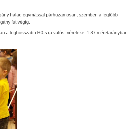
!) vágány halad egymással párhuzamosan, szemben a legtöbb
gány fut végig.
 van a leghosszabb H0-s (a valós méreteket 1:87 méretarányban