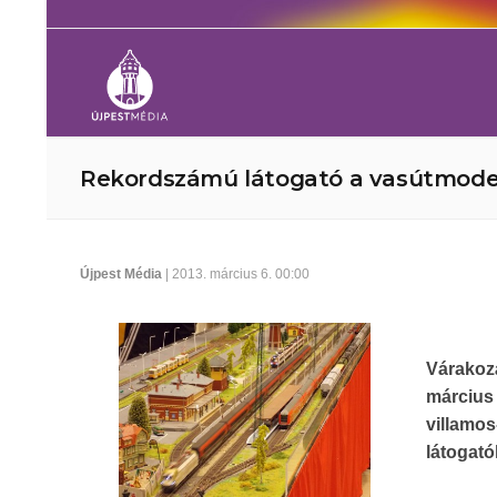
Rekordszámú látogató a vasútmodell
Újpest Média
| 2013. március 6. 00:00
Várakoz
március
villamos
látogató