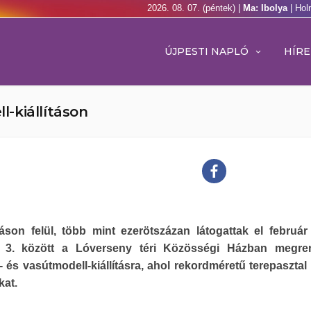
2026. 08. 07. (péntek) |
Ma: Ibolya
| Hol
ÚJPESTI NAPLÓ
HÍRE
-kiállításon
áson felül, több mint ezerötszázan látogattak el február
 3. között a Lóverseny téri Közösségi Házban megren
- és vasútmodell-kiállításra, ahol rekordméretű terepasztal 
kat.