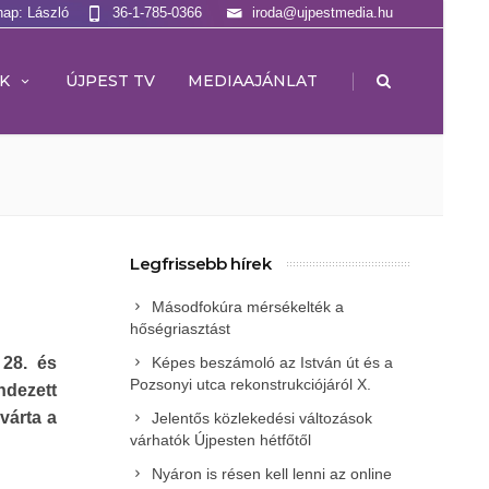
nap: László
36-1-785-0366
iroda@ujpestmedia.hu
|
K
ÚJPEST TV
MEDIAAJÁNLAT
Legfrissebb hírek
Másodfokúra mérsékelték a
hőségriasztást
 28. és
Képes beszámoló az István út és a
Pozsonyi utca rekonstrukciójáról X.
dezett
várta a
Jelentős közlekedési változások
várhatók Újpesten hétfőtől
Nyáron is résen kell lenni az online