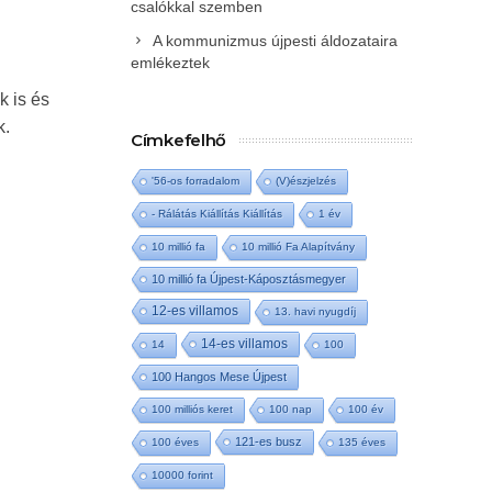
csalókkal szemben
A kommunizmus újpesti áldozataira
emlékeztek
k is és
k.
Címkefelhő
'56-os forradalom
(V)észjelzés
- Rálátás Kiállítás Kiállítás
1 év
10 millió fa
10 millió Fa Alapítvány
10 millió fa Újpest-Káposztásmegyer
12-es villamos
13. havi nyugdíj
14-es villamos
14
100
100 Hangos Mese Újpest
100 milliós keret
100 nap
100 év
121-es busz
100 éves
135 éves
10000 forint