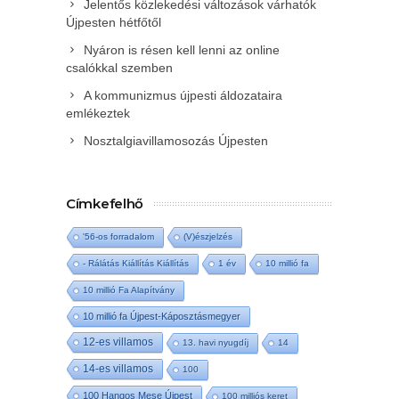
Jelentős közlekedési változások várhatók
Újpesten hétfőtől
Nyáron is résen kell lenni az online
csalókkal szemben
A kommunizmus újpesti áldozataira
emlékeztek
Nosztalgiavillamosozás Újpesten
Címkefelhő
'56-os forradalom
(V)észjelzés
- Rálátás Kiállítás Kiállítás
1 év
10 millió fa
10 millió Fa Alapítvány
10 millió fa Újpest-Káposztásmegyer
12-es villamos
13. havi nyugdíj
14
14-es villamos
100
100 Hangos Mese Újpest
100 milliós keret