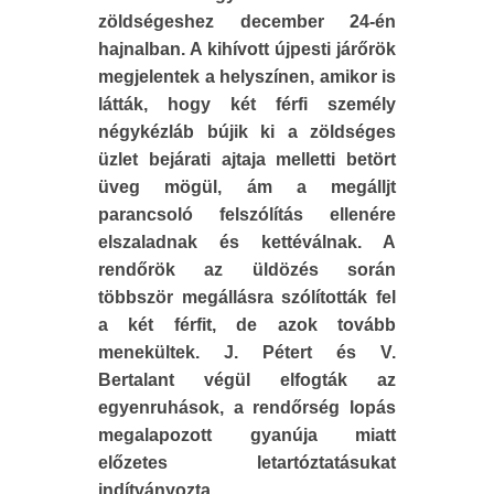
zöldségeshez december 24-én
hajnalban. A kihívott újpesti járőrök
megjelentek a helyszínen, amikor is
látták, hogy két férfi személy
négykézláb bújik ki a zöldséges
üzlet bejárati ajtaja melletti betört
üveg mögül, ám a megálljt
parancsoló felszólítás ellenére
elszaladnak és kettéválnak. A
rendőrök az üldözés során
többször megállásra szólították fel
a két férfit, de azok tovább
menekültek. J. Pétert és V.
Bertalant végül elfogták az
egyenruhások, a rendőrség lopás
megalapozott gyanúja miatt
előzetes letartóztatásukat
indítványozta.