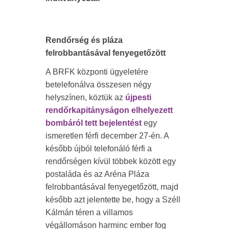
Rendőrség és pláza
felrobbantásával fenyegetőzött
A BRFK központi ügyeletére
betelefonálva összesen négy
helyszínen, köztük az
újpesti
rendőrkapitányságon elhelyezett
bombáról tett bejelentést
egy
ismeretlen férfi december 27-én. A
később újból telefonáló férfi a
rendőrségen kívül többek között egy
postaláda és az Aréna Pláza
felrobbantásával fenyegetőzött, majd
később azt jelentette be, hogy a Széll
Kálmán téren a villamos
végállomáson harminc ember fog