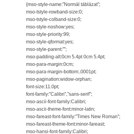
{mso-style-name:”Normál táblázat”;
mso-tstyle-rowband-size:0;
mso-tstyle-colband-size:0;
mso-style-noshow:yes;
mso-style-priority:99;
mso-style-qformat:yes;
mso-style-parent:””;
mso-padding-alt:0cm 5.4pt 0cm 5.4pt;
mso-para-margin:0cm;
mso-para-margin-bottom:.0001pt;
mso-pagination:widow-orphan;
font-size:11.0pt;
font-family:”Calibri”,”sans-serif”;
mso-ascii-font-family:Calibri;
mso-ascii-theme-font:minor-latin;
mso-fareast-font-family:”Times New Roman”;
mso-fareast-theme-font:minor-fareast;
mso-hansi-font-family:Calibri;