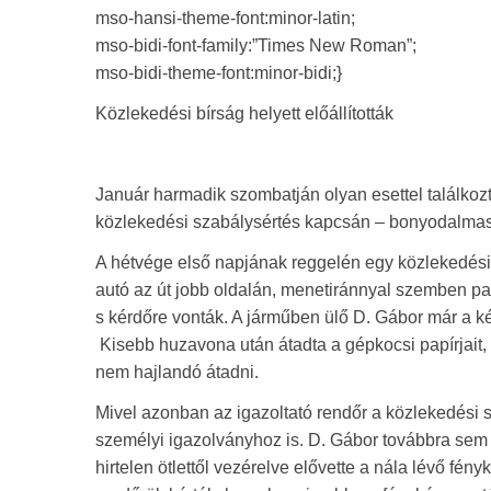
mso-hansi-theme-font:minor-latin;
mso-bidi-font-family:”Times New Roman”;
mso-bidi-theme-font:minor-bidi;}
Közlekedési bírság helyett előállították
Január harmadik szombatján olyan esettel találkoz
közlekedési szabálysértés kapcsán – bonyodalmas
A hétvége első napjának reggelén egy közlekedési s
autó az út jobb oldalán, menetiránnyal szemben park
s kérdőre vonták. A járműben ülő D. Gábor már a k
Kisebb huzavona után átadta a gépkocsi papírjait,
nem hajlandó átadni.
Mivel azonban az igazoltató rendőr a közlekedési sza
személyi igazolványhoz is. D. Gábor továbbra sem
hirtelen ötlettől vezérelve elővette a nála lévő fé