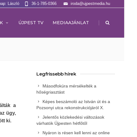
nap: László
36-1-785-0366
iroda@ujpestmedia.hu
|
K
ÚJPEST TV
MEDIAAJÁNLAT
Legfrissebb hírek
Másodfokúra mérsékelték a
hőségriasztást
Képes beszámoló az István út és a
álták a
Pozsonyi utca rekonstrukciójáról X.
az ügy,
Jelentős közlekedési változások
t ki.
várhatók Újpesten hétfőtől
Nyáron is résen kell lenni az online