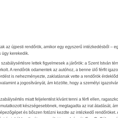
tak az újpesti rendőrök, amikor egy egyszerű intézkedésből – e
 ügy kerekedik.
zabálysértésre lettek figyelmesek a járőrök: a Szent István tér
olt. A rendőrök odamentek az autóhoz, a benne ülő férfit igazol
érdést is nehezményezte, zaklatásnak vette a rendőrök érdeklőd
 valamint a jogosítványát, ám közölte, hogy a személyi igazolvá
bálysértés miatt feljelentést kívánt tenni a férfi ellen, ragaszko
 mutatkozott készségesebbnek, megtagadta az irat átadását, á
nyképezőgépet és bőszen fotózni kezdte az intézkedő rendőröket. 