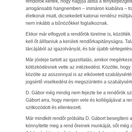
rendőrök kérték, hogy hagyja abba a fényképezgeté
arrogánsabb hangnemben – immáron kiabálva – trágá
életkoruk miatt, dicsekedett katonai rendész múltjáv
nem inkább a bűnözőkkel foglalkoznak.
Ekkor már elfogyott a rendőrök türelme is, közölt
kell őt állítaniuk a kerületi rendőrkapitányságra. T
tárcájából az igazolványát, és bár újabb sértegetés
Már jóideje tartott az igazoltatás, amikor megérkez
kötözködésnek vette az intézkedést. Közölte, hogy ő
közölte az asszonnyal is az elkövetett szabálysért
jogsértő viselkedést és megszüntetni a szabálysérté
D. Gábor még mindig nem fejezte be a rendőrök szid
Gábort arra, hogy menjen vele és kollégájával a re
szitkozódott és ellenkezett.
Már mindkét rendőr próbálta D. Gábort besegíteni 
könnyítette meg a rend őreinek munkáját, sőt még a