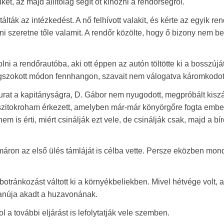
üket, az majd állítólag segít őt kihozni a rendőrségről.
ták az intézkedést. A nő felhívott valakit, és kérte az egyik ren
ni szeretne tőle valamit. A rendőr közölte, hogy ő bizony nem b
i a rendőrautóba, aki ott éppen az autón töltötte ki a bosszúját
megszokott módon fennhangon, szavait nem válogatva káromkodot
 urat a kapitányságra, D. Gábor nem nyugodott, megpróbált kiszá
 szitokroham érkezett, amelyben már-már könyörgőre fogta embe
nem is érti, miért csinálják ezt vele, de csinálják csak, majd a b
mmáron az első ülés támláját is célba vette. Persze eközben mon
tránkozást váltott ki a környékbeliekben. Mivel hétvége volt, a
anúja akadt a huzavonának.
 a további eljárást is lefolytatják vele szemben.