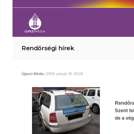
Rendőrségi hírek
Újpest Média
| 2009. január 30. 00:00
Rendőrau
Szent Is
de a vég