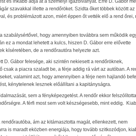
st és inkább adja át a személyi igazolványát. Erre D. Gábor m
r szavakkal illette a rendőröket. Szidta őket többek között az
al, és problémázott azon, miért éppen őt vették elő a rend őrei, 
ék a szabálysértővel, hogy amennyiben továbbra sem működik egy
alán ez a mondat lehetett a kulcs, hiszen D. Gábor erre elővette
ek kíséretében, de a rendőrautóra helyezte azt.
ett D. Gábor felesége, aki szintén nekiesett a rendőröknek,
 csak a piacra szaladt be, a férje addig rá várt az autóban. A r
éseket, valamint azt, hogy amennyiben a férje nem hajlandó befe
st, kénytelenek lesznek előállítani a kapitányságra.
almazását, sem a fényképezgetést. A rendőr ekkor felszólította
ndőrségre. A férfi most sem volt készségesebb, mint eddig.
Kiab
a rendőrautóba, ám az kitámasztotta magát, ellenkezett, nem
rra is maradt eközben energiája, hogy tovább szitkozódjon, kia