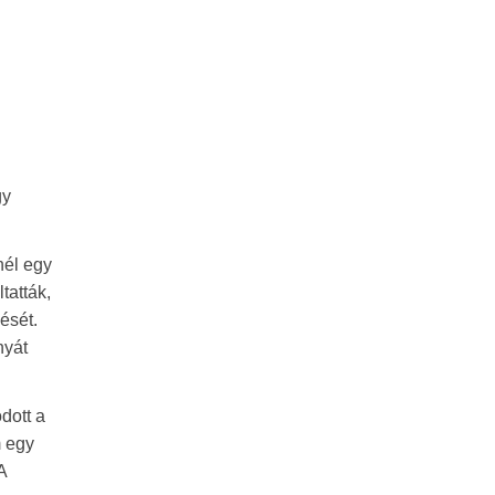
gy
nél egy
tatták,
ését.
nyát
dott a
m egy
A