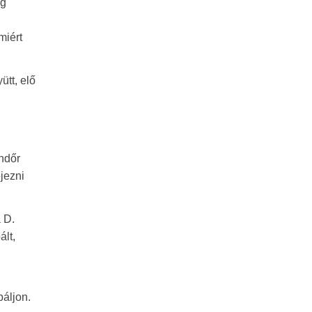
ég
miért
ütt, elő
endőr
jezni
 D.
ált,
báljon.