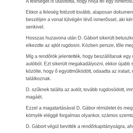
A feleségét is utasította, hogy hívja fel egy ismerős
Ekkor a feleség fotózott tovább, alaposan dokumentál
beszéljen a vonal túlvégén lévő ismerőssel, aki kér
senkivel.
Hosszas huzavona után D. Gábort sikerült betuszkoln
elkezdte az ajtót rugdosni. Közben persze, tőle 
Míg a rendőrök jelentették, hogy beszállítanak egy
autóból. Ezt sikerült megakadályozni, ekkor újabb
közölte, hogy ő együttműködött, odaadta az iratait, 
találkoznak.
D. szűknek találta az autót, tovább rugdosódott, i
magáét.
Ezzel a magatartásával D. Gábor rémületet és megbo
környék eléggé forgalmas olyankor, számos szemt
D. Gábort végül bevitték a rendőrkapitányságra, ahol