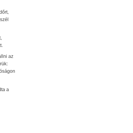
dőrt,
eszél
,
t.
llni az
rük:
íróságon
dta a