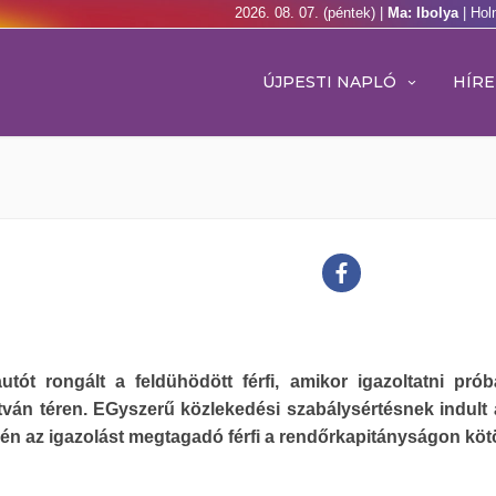
2026. 08. 07. (péntek) |
Ma: Ibolya
| Hol
ÚJPESTI NAPLÓ
HÍRE
tót rongált a feldühödött férfi, amikor igazoltatni prób
tván téren. EGyszerű közlekedési szabálysértésnek indult 
én az igazolást megtagadó férfi a rendőrkapitányságon kötöt