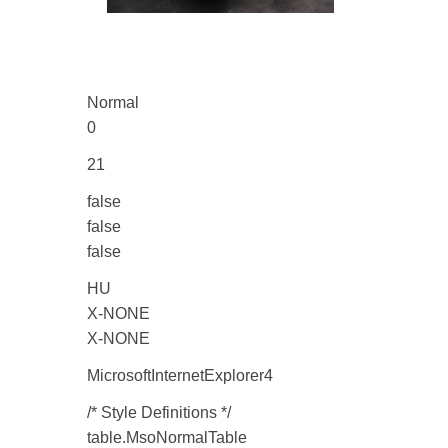
Normal
0
21
false
false
false
HU
X-NONE
X-NONE
MicrosoftInternetExplorer4
/* Style Definitions */
table.MsoNormalTable