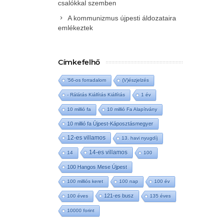
csalókkal szemben
A kommunizmus újpesti áldozataira
emlékeztek
Címkefelhő
'56-os forradalom
(V)észjelzés
- Rálátás Kiállítás Kiállítás
1 év
10 millió fa
10 millió Fa Alapítvány
10 millió fa Újpest-Káposztásmegyer
12-es villamos
13. havi nyugdíj
14-es villamos
14
100
100 Hangos Mese Újpest
100 milliós keret
100 nap
100 év
121-es busz
100 éves
135 éves
10000 forint