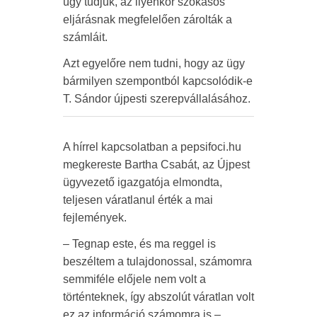
úgy tudjuk, az ilyenkor szokásos
eljárásnak megfelelően zárolták a
számláit.
Azt egyelőre nem tudni, hogy az ügy
bármilyen szempontból kapcsolódik-e
T. Sándor újpesti szerepvállalásához.
A hírrel kapcsolatban a pepsifoci.hu
megkereste Bartha Csabát, az Újpest
ügyvezető igazgatója elmondta,
teljesen váratlanul érték a mai
fejlemények.
– Tegnap este, és ma reggel is
beszéltem a tulajdonossal, számomra
semmiféle előjele nem volt a
történteknek, így abszolút váratlan volt
ez az információ számomra is –