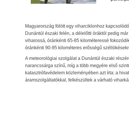
Magyarország fölött egy viharciklonhoz kapcsolódó
Dunántúl északi felén, a délelőtti óráktól pedig má
viharossá, óránkénti 65-85 kilométeressé fokozódi
óránkénti 90-95 kilométeres erősségű széllökésekre 
A meteorológiai szolgálat a Dunántúl északi rés
narancssárga színű, míg a több megyére első szintű,
katasztrófavédelem közleményében azt írta: a hiva
áramszolgáltatókkal, felkészültek a várható viharká