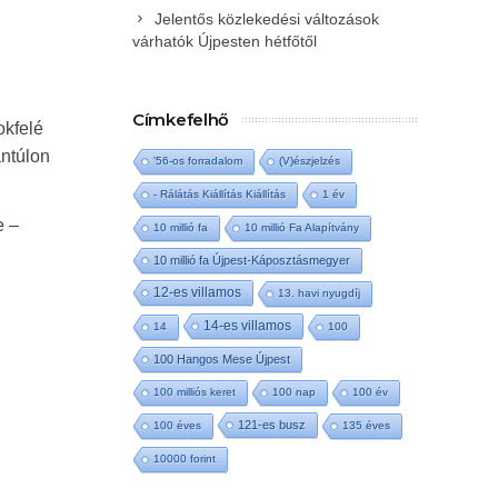
Jelentős közlekedési változások
várhatók Újpesten hétfőtől
Címkefelhő
okfelé
ántúlon
'56-os forradalom
(V)észjelzés
- Rálátás Kiállítás Kiállítás
1 év
e –
10 millió fa
10 millió Fa Alapítvány
10 millió fa Újpest-Káposztásmegyer
12-es villamos
13. havi nyugdíj
14-es villamos
14
100
100 Hangos Mese Újpest
100 milliós keret
100 nap
100 év
121-es busz
100 éves
135 éves
10000 forint