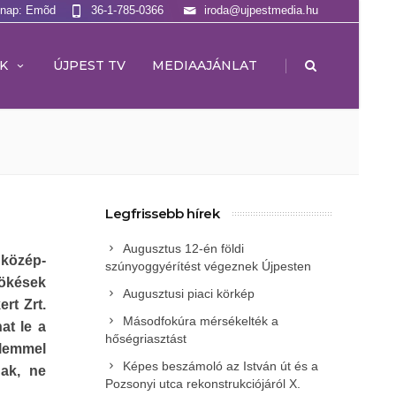
lnap: Emõd
36-1-785-0366
iroda@ujpestmedia.hu
|
K
ÚJPEST TV
MEDIAAJÁNLAT
Legfrissebb hírek
Augusztus 12-én földi
közép-
szúnyoggyérítést végeznek Újpesten
lökések
Augusztusi piaci körkép
rt Zrt.
Másodfokúra mérsékelték a
at le a
hőségriasztást
elemmel
Képes beszámoló az István út és a
nak, ne
Pozsonyi utca rekonstrukciójáról X.