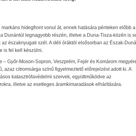
 markáns hidegfront vonul át, ennek hatására pénteken előbb a
r a Dunántúl legnagyobb részén, illetve a Duna-Tisza-közén is s
k az északnyugati szél. A déli óráktól elsősorban az Észak-Dun
is fel kell készülni.
zére – Győr-Moson-Sopron, Veszprém, Fejér és Komárom megyér
 azaz citromsárga színű figyelmeztető előrejelzést adott ki. A
tásos katasztrófavédelmi szervek, együttműködve az
rokra, illetve az esetleges áramkimaradások elhárítására.