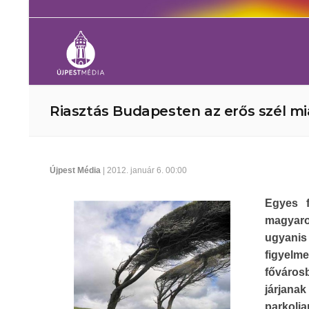
Riasztás Budapesten az erős szél mi
Újpest Média
| 2012. január 6. 00:00
Egyes f
magyaror
ugyanis 
figyelme
főváros
járjana
parkolja