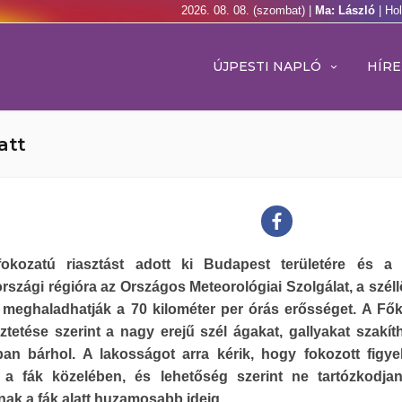
2026. 08. 08. (szombat) |
Ma: László
| Ho
ÚJPESTI NAPLÓ
HÍRE
att
okozatú riasztást adott ki Budapest területére és a 
szági régióra az Országos Meteorológiai Szolgálat, a szél
meghaladhatják a 70 kilométer per órás erősséget. A Főke
ztetése szerint a nagy erejű szél ágakat, gallyakat szakíth
ban bárhol. A lakosságot arra kérik, hogy fokozott figy
k a fák közelében, és lehetőség szerint ne tartózkodja
nak a fák alatt huzamosabb ideig.