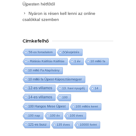
Újpesten hétfőtől
Nyáron is résen kell lenni az online
csalókkal szemben
Címkefelhő
'56-os forradalom
(V)észjelzés
- Rálátás Kiállítás Kiállítás
1 év
10 millió fa
10 millió Fa Alapítvány
10 millió fa Újpest-Káposztásmegyer
12-es villamos
13. havi nyugdíj
14
14-es villamos
100
100 Hangos Mese Újpest
100 milliós keret
100 nap
100 év
100 éves
121-es busz
135 éves
10000 forint