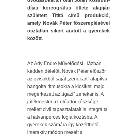
óvodásokat a Foltin Jolán Kossuth-
díjas koreográfus ötlete alapján
született Tititá című produkció,
amely Novák Péter főszereplésével
osztatlan sikert aratott a gyerekek
között.
Az Ady Endre Művelődési Házban
kedden délelőtt Novák Péter először
az ovisokból saját „zenekart” alapítva
hangolta ritmusokra a kicsiket, majd
megérkezett az „igazi” zenekar is. A
játékmester az előadói készsége
mellett civil tapasztalatait is integrálta
a hatvanperces foglalkozásba. A
gyerekek számára így közérthető,
interaktív módon mesélt a