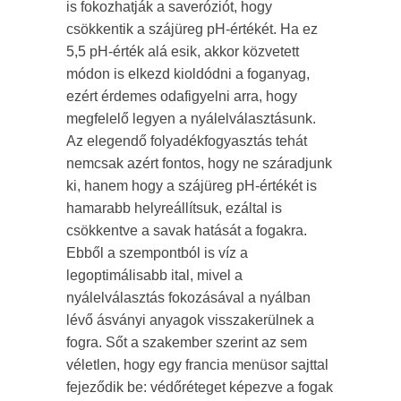
is fokozhatják a saveróziót, hogy
csökkentik a szájüreg pH-értékét. Ha ez
5,5 pH-érték alá esik, akkor közvetett
módon is elkezd kioldódni a foganyag,
ezért érdemes odafigyelni arra, hogy
megfelelő legyen a nyálelválasztásunk.
Az elegendő folyadékfogyasztás tehát
nemcsak azért fontos, hogy ne száradjunk
ki, hanem hogy a szájüreg pH-értékét is
hamarabb helyreállítsuk, ezáltal is
csökkentve a savak hatását a fogakra.
Ebből a szempontból is víz a
legoptimálisabb ital, mivel a
nyálelválasztás fokozásával a nyálban
lévő ásványi anyagok visszakerülnek a
fogra. Sőt a szakember szerint az sem
véletlen, hogy egy francia menüsor sajttal
fejeződik be: védőréteget képezve a fogak