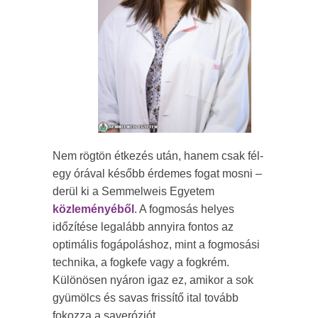
Nem rögtön étkezés után, hanem csak fél-
egy órával később érdemes fogat mosni –
derül ki a Semmelweis Egyetem
közleményéből
. A fogmosás helyes
időzítése legalább annyira fontos az
optimális fogápoláshoz, mint a fogmosási
technika, a fogkefe vagy a fogkrém.
Különösen nyáron igaz ez, amikor a sok
gyümölcs és savas frissítő ital tovább
fokozza a saveróziót.