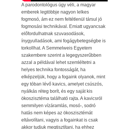
A parodontológus úgy véli, a magyar
emberek legtöbbje nagyon lelkes
fogmosó, ám ez nem feltétlenül társul jó
fogmosási technikával. Emiatt ugyancsak
előfordulhatnak szuvasodások,
ínygyulladások, ami fogágybetegségbe is
torkollhat. A Semmelweis Egyetem
szakembere szerint a legegyszerűbben
azzal a példával lehet szemléltetni a
helyes technika fontosságát, ha
elképzeljük, hogy a fogaink olyanok, mint
egy tóban lévő kavics, amelyet csúszós,
nyálkás réteg borít, és egy saját kis
ökoszisztéma található rajta. A kavicsról
semmilyen vízáramlás, mosó-, sodró
hatás nem képes az ökoszisztémát
eltávolítani, vagyis a fogainkat is csak
akkor tudjuk megtisztítani, ha ehhez