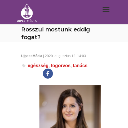
Rosszul mostunk eddig
fogat?
Újpest Média
| 2020. augusztus 12. 14:03
egészség
,
fogorvos
,
tanács