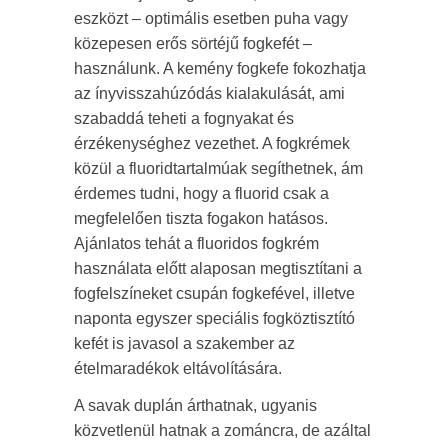
eszközt – optimális esetben puha vagy
közepesen erős sörtéjű fogkefét –
használunk. A kemény fogkefe fokozhatja
az ínyvisszahúzódás kialakulását, ami
szabaddá teheti a fognyakat és
érzékenységhez vezethet. A fogkrémek
közül a fluoridtartalmúak segíthetnek, ám
érdemes tudni, hogy a fluorid csak a
megfelelően tiszta fogakon hatásos.
Ajánlatos tehát a fluoridos fogkrém
használata előtt alaposan megtisztítani a
fogfelszíneket csupán fogkefével, illetve
naponta egyszer speciális fogköztisztító
kefét is javasol a szakember az
ételmaradékok eltávolítására.
A savak duplán árthatnak, ugyanis
közvetlenül hatnak a zománcra, de azáltal