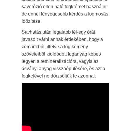
saverózió ellen ható fogkrémet használni,
de ennél lényegesebb kérdés a fogmosás
időzítése.
Savhatás után legalább fél-egy órát
javasolt várni annak érdekében, hogy a
zománcból, illetve a fog kemény
szöveteiből kioldódott foganyag képes
legyen a remineralizációra, vagyis az
ásványi anyag visszaépülésére, és azt a
fogkefével ne dörzsöljük le azonnal.