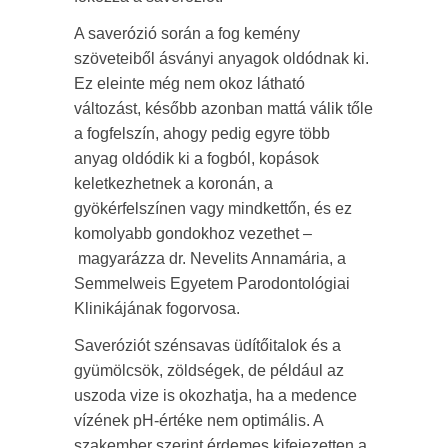
A saverózió során a fog kemény
szöveteiből ásványi anyagok oldódnak ki.
Ez eleinte még nem okoz látható
változást, később azonban mattá válik tőle
a fogfelszín, ahogy pedig egyre több
anyag oldódik ki a fogból, kopások
keletkezhetnek a koronán, a
gyökérfelszínen vagy mindkettőn, és ez
komolyabb gondokhoz vezethet –
magyarázza dr. Nevelits Annamária, a
Semmelweis Egyetem Parodontológiai
Klinikájának fogorvosa.
Saveróziót szénsavas üdítőitalok és a
gyümölcsök, zöldségek, de például az
uszoda vize is okozhatja, ha a medence
vízének pH-értéke nem optimális. A
szakember szerint érdemes kifejezetten a