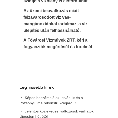
szintjein vízhiány is előfordulhat.
Az üzemi beavatkozás miatt
felzavarosodott víz vas-
mangánoxidokat tartalmaz, a víz
ülepítés után felhasználható.
A Fővárosi Vízművek ZRT. kéri a
fogyasztók megértését és türelmét.
Legfrissebb hírek
Képes beszámoló az István út és a
Pozsonyi utca rekonstrukciójáról X.
Jelentős közlekedési változások várhatók
Újpesten hétfőtől