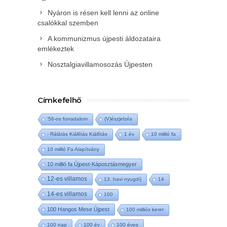
Nyáron is résen kell lenni az online
csalókkal szemben
A kommunizmus újpesti áldozataira
emlékeztek
Nosztalgiavillamosozás Újpesten
Címkefelhő
'56-os forradalom
(V)észjelzés
- Rálátás Kiállítás Kiállítás
1 év
10 millió fa
10 millió Fa Alapítvány
10 millió fa Újpest-Káposztásmegyer
12-es villamos
13. havi nyugdíj
14
14-es villamos
100
100 Hangos Mese Újpest
100 milliós keret
100 nap
100 év
100 éves