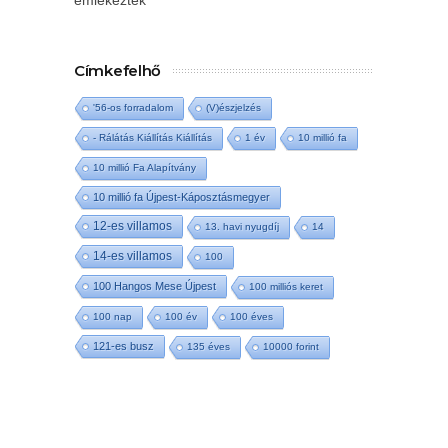
emlékeztek
Címkefelhő
'56-os forradalom
(V)észjelzés
- Rálátás Kiállítás Kiállítás
1 év
10 millió fa
10 millió Fa Alapítvány
10 millió fa Újpest-Káposztásmegyer
12-es villamos
13. havi nyugdíj
14
14-es villamos
100
100 Hangos Mese Újpest
100 milliós keret
100 nap
100 év
100 éves
121-es busz
135 éves
10000 forint