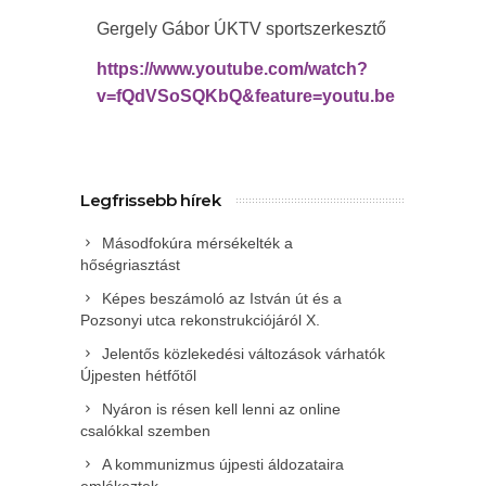
Gergely Gábor ÚKTV sportszerkesztő
https://www.youtube.com/watch?
v=fQdVSoSQKbQ&feature=youtu.be
Legfrissebb hírek
Másodfokúra mérsékelték a
hőségriasztást
Képes beszámoló az István út és a
Pozsonyi utca rekonstrukciójáról X.
Jelentős közlekedési változások várhatók
Újpesten hétfőtől
Nyáron is résen kell lenni az online
csalókkal szemben
A kommunizmus újpesti áldozataira