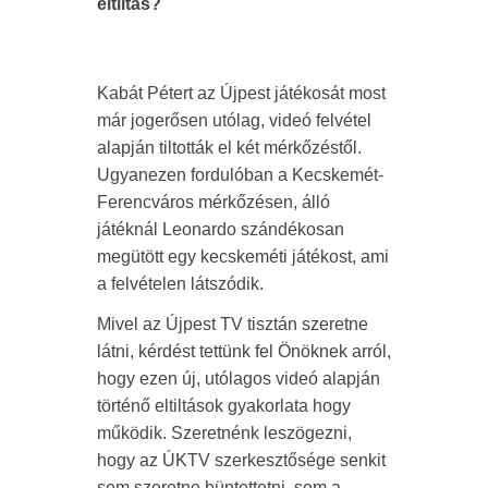
eltiltás?
Kabát Pétert az Újpest játékosát most
már jogerősen utólag, videó felvétel
alapján tiltották el két mérkőzéstől.
Ugyanezen fordulóban a Kecskemét-
Ferencváros mérkőzésen, álló
játéknál Leonardo szándékosan
megütött egy kecskeméti játékost, ami
a felvételen látszódik.
Mivel az Újpest TV tisztán szeretne
látni, kérdést tettünk fel Önöknek arról,
hogy ezen új, utólagos videó alapján
történő eltiltások gyakorlata hogy
működik. Szeretnénk leszögezni,
hogy az ÚKTV szerkesztősége senkit
sem szeretne büntettetni, sem a