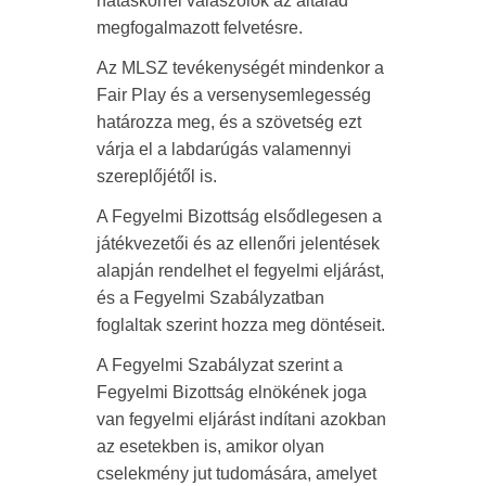
hatáskörrel válaszolok az általad
megfogalmazott felvetésre.
Az MLSZ tevékenységét mindenkor a
Fair Play és a versenysemlegesség
határozza meg, és a szövetség ezt
várja el a labdarúgás valamennyi
szereplőjétől is.
A Fegyelmi Bizottság elsődlegesen a
játékvezetői és az ellenőri jelentések
alapján rendelhet el fegyelmi eljárást,
és a Fegyelmi Szabályzatban
foglaltak szerint hozza meg döntéseit.
A Fegyelmi Szabályzat szerint a
Fegyelmi Bizottság elnökének joga
van fegyelmi eljárást indítani azokban
az esetekben is, amikor olyan
cselekmény jut tudomására, amelyet