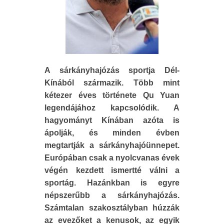
A sárkányhajózás sportja Dél-
Kínából származik. Több mint
kétezer éves története Qu Yuan
legendájához kapcsolódik. A
hagyományt Kínában azóta is
ápolják, és minden évben
megtartják a sárkányhajóünnepet.
Európában csak a nyolcvanas évek
végén kezdett ismertté válni a
sportág. Hazánkban is egyre
népszerűbb a sárkányhajózás.
Számtalan szakosztályban húzzák
az evezőket a kenusok, az egyik