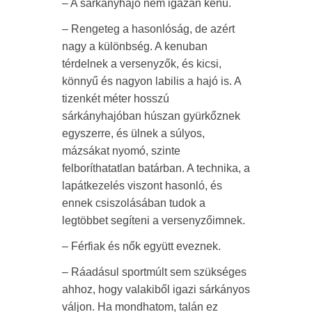
– A sárkányhajó nem igazán kenu.
– Rengeteg a hasonlóság, de azért
nagy a különbség. A kenuban
térdelnek a versenyzők, és kicsi,
könnyű és nagyon labilis a hajó is. A
tizenkét méter hosszú
sárkányhajóban húszan gyürkőznek
egyszerre, és ülnek a súlyos,
mázsákat nyomó, szinte
felboríthatatlan batárban. A technika, a
lapátkezelés viszont hasonló, és
ennek csiszolásában tudok a
legtöbbet segíteni a versenyzőimnek.
– Férfiak és nők együtt eveznek.
– Ráadásul sportmúlt sem szükséges
ahhoz, hogy valakiből igazi sárkányos
váljon. Ha mondhatom, talán ez