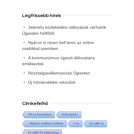
Legfrissebb hírek
Jelentős közlekedési változások várhatók
Újpesten hétfőtől
Nyáron is résen kell lenni az online
csalókkal szemben
A kommunizmus újpesti áldozataira
emlékeztek
Nosztalgiavillamosozás Újpesten
Új hőmérsékleti rekordok
Címkefelhő
'56-os forradalom
(V)észjelzés
- Rálátás Kiállítás Kiállítás
1 év
10 millió fa
10 millió Fa Alapítvány