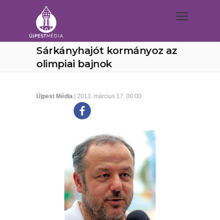
Sárkányhajót kormányoz az
olimpiai bajnok
Újpest Média
| 2013. március 17. 00:00