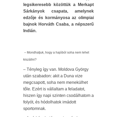
legsikeresebb közöttük a Merkapt
Sárkányok csapata, amelynek
edzője és kormányosa az olimpiai
bajnok Horváth Csaba, a népszerű
Indián.
– Mondhatjuk, hogy a hajóból soha nem lehet
kiszállni?
– Tényleg így van. Moldova György
után szabadon: akit a Duna vize
megcsapott, soha nem menekülhet
tőle. Ezért is vállaltam a feladatot,
hiszen így napi szinten csodálhatom a
folyót, és hódolhatok imádott
sportomnak.