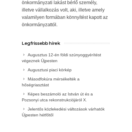
önkormányzati lakást bérlő személy,
illetve vállalkozás volt, aki, illetve amely
valamilyen formában könnyítést kapott az
önkormányzattól.
Legfrissebb hírek
Augusztus 12-én földi szúnyoggyérítést
végeznek Újpesten
Augusztusi piaci körkép
Másodfokúra mérsékelték a
hőségriasztást
Képes beszámoló az István út és a
Pozsonyi utca rekonstrukciójáról X.
Jelentős közlekedési változások várhatók
Újpesten hétfőtől