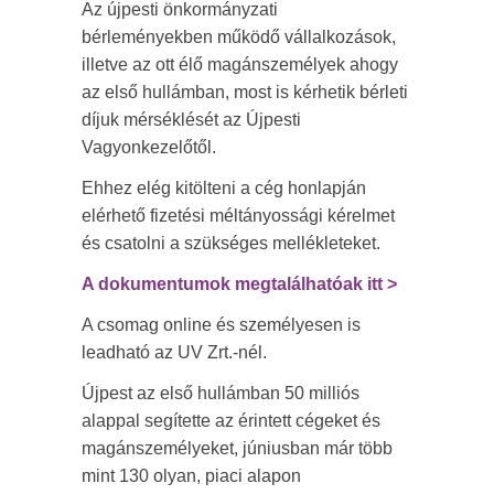
Az újpesti önkormányzati
bérleményekben működő vállalkozások,
illetve az ott élő magánszemélyek ahogy
az első hullámban, most is kérhetik bérleti
díjuk mérséklését az Újpesti
Vagyonkezelőtől.
Ehhez elég kitölteni a cég honlapján
elérhető fizetési méltányossági kérelmet
és csatolni a szükséges mellékleteket.
A dokumentumok megtalálhatóak itt >
A csomag online és személyesen is
leadható az UV Zrt.-nél.
Újpest az első hullámban 50 milliós
alappal segítette az érintett cégeket és
magánszemélyeket, júniusban már több
mint 130 olyan, piaci alapon