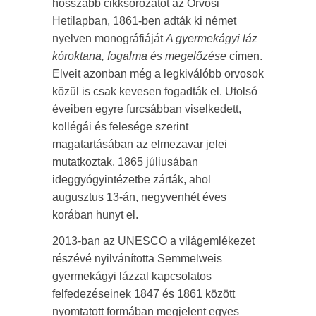
hosszabb cikksorozatot az Orvosi
Hetilapban, 1861-ben adták ki német
nyelven monográfiáját
A gyermekágyi láz
kóroktana, fogalma és megelőzése
címen.
Elveit azonban még a legkiválóbb orvosok
közül is csak kevesen fogadták el. Utolsó
éveiben egyre furcsábban viselkedett,
kollégái és felesége szerint
magatartásában az elmezavar jelei
mutatkoztak. 1865 júliusában
ideggyógyintézetbe zárták, ahol
augusztus 13-án, negyvenhét éves
korában hunyt el.
2013-ban az UNESCO a világemlékezet
részévé nyilvánította Semmelweis
gyermekágyi lázzal kapcsolatos
felfedezéseinek 1847 és 1861 között
nyomtatott formában megjelent egyes