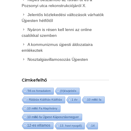
Pozsonyi utca rekonstrukciójáról X.
Jelentős közlekedési változások várhatók
Újpesten hétfőtől
Nyáron is résen kell lenni az online
csalókkal szemben
A kommunizmus újpesti áldozataira
emlékeztek
Nosztalgiavillamosozás Újpesten
Címkefelhő
'56-os forradalom
(V)észjelzés
- Rálátás Kiállítás Kiállítás
1 év
10 millió fa
10 millió Fa Alapítvány
10 millió fa Újpest-Káposztásmegyer
12-es villamos
13. havi nyugdíj
14