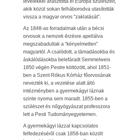
levelekkel árasztotta el Európa szülészeit,
akik közül sokan felháborodva utasították
vissza a magyar orvos “zaklatását”.
Az 1848-as forradalmak után a bécsi
orvosok a nemzeti érzésre apellálva
megszabadultak a “kényelmetlen”
magyartól. A csalódott, a támadásokba és
áskálódásokba belefáradt Semmelweis
1850 végén Pestre költözött, ahol 1851-
ben a Szent Rókus Kórház főorvosának
nevezték ki, a vezetése alatt álló
intézményben a gyermekágyi láznak
szinte nyoma sem maradt. 1855-ben a
szülészet és nőgyógyászat professzora
lett a Pesti Tudományegyetemen.
A gyermekágyi lázzal kapcsolatos
felfedezéséről csak 1858-ban közölt