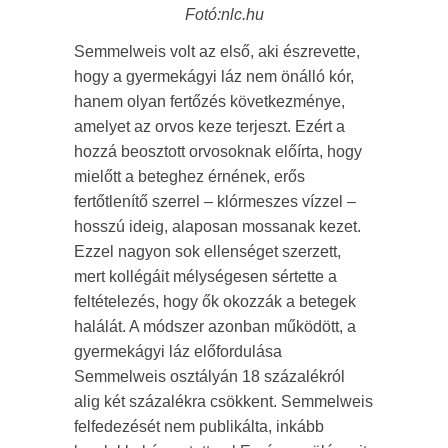
Fotó:nlc.hu
Semmelweis volt az első, aki észrevette,
hogy a gyermekágyi láz nem önálló kór,
hanem olyan fertőzés következménye,
amelyet az orvos keze terjeszt. Ezért a
hozzá beosztott orvosoknak előírta, hogy
mielőtt a beteghez érnének, erős
fertőtlenítő szerrel – klórmeszes vízzel –
hosszú ideig, alaposan mossanak kezet.
Ezzel nagyon sok ellenséget szerzett,
mert kollégáit mélységesen sértette a
feltételezés, hogy ők okozzák a betegek
halálát. A módszer azonban működött, a
gyermekágyi láz előfordulása
Semmelweis osztályán 18 százalékról
alig két százalékra csökkent. Semmelweis
felfedezését nem publikálta, inkább