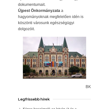
dokumentumait.
Újpest Önkormányzata
a
hagyományoknak megfelelően idén is
köszönti városunk egészségügyi
dolgozóit.
BK
Legfrissebb hírek
Képes beszámoló az István út és a