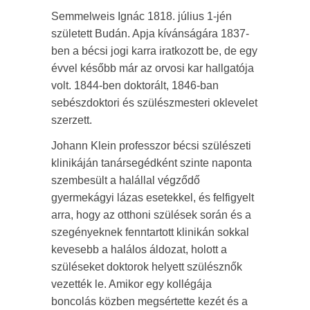
Semmelweis Ignác 1818. július 1-jén
született Budán. Apja kívánságára 1837-
ben a bécsi jogi karra iratkozott be, de egy
évvel később már az orvosi kar hallgatója
volt. 1844-ben doktorált, 1846-ban
sebészdoktori és szülészmesteri oklevelet
szerzett.
Johann Klein professzor bécsi szülészeti
klinikáján tanársegédként szinte naponta
szembesült a halállal végződő
gyermekágyi lázas esetekkel, és felfigyelt
arra, hogy az otthoni szülések során és a
szegényeknek fenntartott klinikán sokkal
kevesebb a halálos áldozat, holott a
szüléseket doktorok helyett szülésznők
vezették le. Amikor egy kollégája
boncolás közben megsértette kezét és a