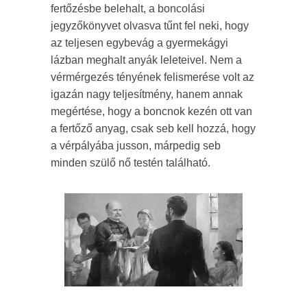
fertőzésbe belehalt, a boncolási
jegyzőkönyvet olvasva tűnt fel neki, hogy
az teljesen egybevág a gyermekágyi
lázban meghalt anyák leleteivel. Nem a
vérmérgezés tényének felismerése volt az
igazán nagy teljesítmény, hanem annak
megértése, hogy a boncnok kezén ott van
a fertőző anyag, csak seb kell hozzá, hogy
a vérpályába jusson, márpedig seb
minden szülő nő testén található.