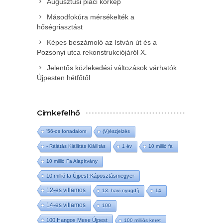
Augusztusi piaci körkép
Másodfokúra mérsékelték a
hőségriasztást
Képes beszámoló az István út és a
Pozsonyi utca rekonstrukciójáról X.
Jelentős közlekedési változások várhatók
Újpesten hétfőtől
Címkefelhő
'56-os forradalom
(V)észjelzés
- Rálátás Kiállítás Kiállítás
1 év
10 millió fa
10 millió Fa Alapítvány
10 millió fa Újpest-Káposztásmegyer
12-es villamos
13. havi nyugdíj
14
14-es villamos
100
100 Hangos Mese Újpest
100 milliós keret