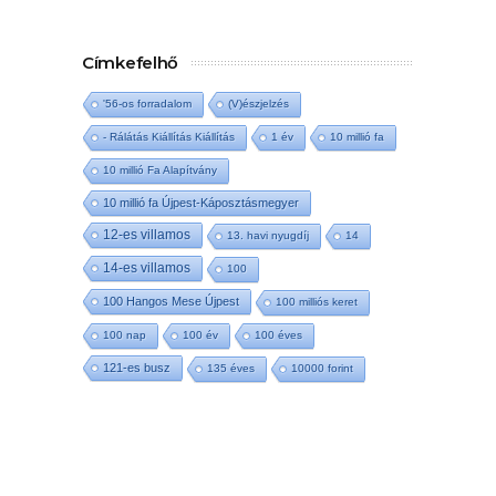
Címkefelhő
'56-os forradalom
(V)észjelzés
- Rálátás Kiállítás Kiállítás
1 év
10 millió fa
10 millió Fa Alapítvány
10 millió fa Újpest-Káposztásmegyer
12-es villamos
13. havi nyugdíj
14
14-es villamos
100
100 Hangos Mese Újpest
100 milliós keret
100 nap
100 év
100 éves
121-es busz
135 éves
10000 forint