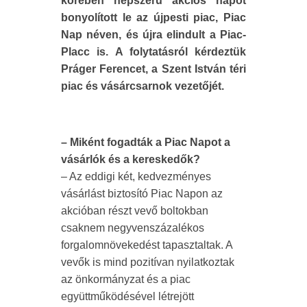
körében népszerű akciós napot
bonyolított le az újpesti piac, Piac
Nap néven, és újra elindult a Piac-
Placc is. A folytatásról kérdeztük
Práger Ferencet, a Szent István téri
piac és vásárcsarnok vezetőjét.
– Miként fogadták a Piac Napot a
vásárlók és a kereskedők?
– Az eddigi két, kedvezményes
vásárlást biztosító Piac Napon az
akcióban részt vevő boltokban
csaknem negyvenszázalékos
forgalomnövekedést tapasztaltak. A
vevők is mind pozitívan nyilatkoztak
az önkormányzat és a piac
együttműködésével létrejött