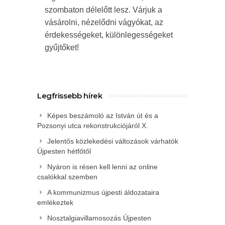
szombaton délelőtt lesz. Várjuk a
vásárolni, nézelődni vágyókat, az
érdekességeket, különlegességeket
gyűjtőket!
Legfrissebb hírek
Képes beszámoló az István út és a
Pozsonyi utca rekonstrukciójáról X.
Jelentős közlekedési változások várhatók
Újpesten hétfőtől
Nyáron is résen kell lenni az online
csalókkal szemben
A kommunizmus újpesti áldozataira
emlékeztek
Nosztalgiavillamosozás Újpesten