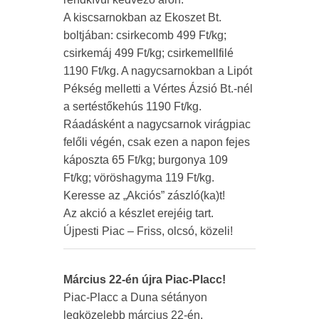
A kiscsarnokban az Ekoszet Bt.
boltjában: csirkecomb 499 Ft/kg;
csirkemáj 499 Ft/kg; csirkemellfilé
1190 Ft/kg. A nagycsarnokban a Lipót
Pékség melletti a Vértes Ázsió Bt.-nél
a sertéstőkehús 1190 Ft/kg.
Ráadásként a nagycsarnok virágpiac
felőli végén, csak ezen a napon fejes
káposzta 65 Ft/kg; burgonya 109
Ft/kg; vöröshagyma 119 Ft/kg.
Keresse az „Akciós” zászló(ka)t!
Az akció a készlet erejéig tart.
Újpesti Piac – Friss, olcsó, közeli!
Március 22-én újra Piac-Placc!
Piac-Placc a Duna sétányon
legközelebb március 22-én,