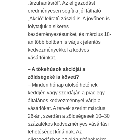
„árzuhanásról”. Az eligazodást
eredményesen segíti a jól látható
„Akció” feliratú zászló is. A jövőben is
folytatjuk a sikeres
kezdeményezésünket, és március 18-
án több boltban is várjuk jelentős
kedvezményekkel a kedves
vásárlóinkat.
– A tőkehúsok akcióját a
zöldségeké is követi?
– Minden hónap utolsó hetének
keddjén vagy szerdáján a piac egy
általános kedvezménnyel várja a
vásárlókat. A tervek szerint március
26-án, szerdán a zöldségesek 10–30
százalékos kedvezményes vásárlási
lehetőséget kínálnak. Az
eligazodásban az elárusítóhelyekre