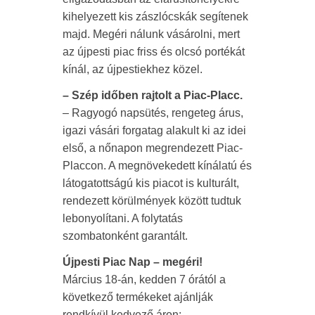
kihelyezett kis zászlócskák segítenek
majd. Megéri nálunk vásárolni, mert
az újpesti piac friss és olcsó portékát
kínál, az újpestiekhez közel.
– Szép időben rajtolt a Piac-Placc.
– Ragyogó napsütés, rengeteg árus,
igazi vásári forgatag alakult ki az idei
első, a nőnapon megrendezett Piac-
Placcon. A megnövekedett kínálatú és
látogatottságú kis piacot is kulturált,
rendezett körülmények között tudtuk
lebonyolítani. A folytatás
szombatonként garantált.
Újpesti Piac Nap – megéri!
Március 18-án, kedden 7 órától a
következő termékeket ajánlják
rendkívül kedvező áron: