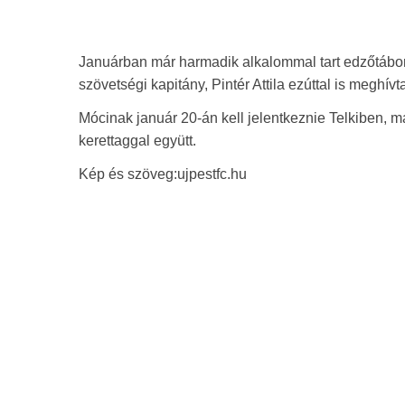
Januárban már harmadik alkalommal tart edzőtábor
szövetségi kapitány, Pintér Attila ezúttal is meghív
Mócinak január 20-án kell jelentkeznie Telkiben, m
kerettaggal együtt.
Kép és szöveg:ujpestfc.hu