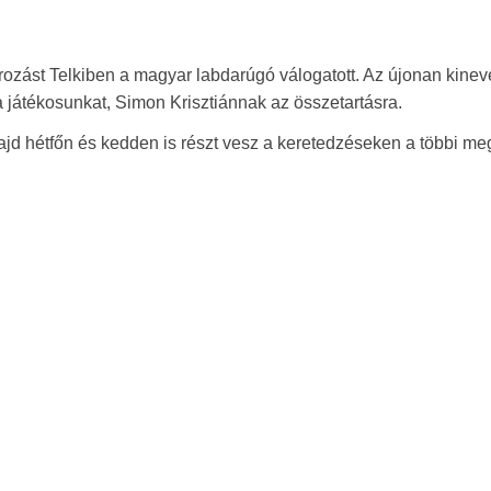
ozást Telkiben a magyar labdarúgó válogatott. Az újonan kinev
ta játékosunkat, Simon Krisztiánnak az összetartásra.
ajd hétfőn és kedden is részt vesz a keretedzéseken a többi me