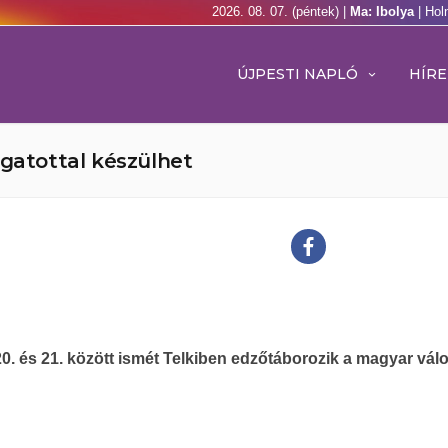
2026. 08. 07. (péntek) |
Ma: Ibolya
| Hol
ÚJPESTI NAPLÓ
HÍRE
ogatottal készülhet
0. és 21. között ismét Telkiben edzőtáborozik a magyar válo