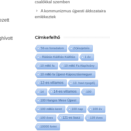
csalókkal szemben
A kommunizmus újpesti áldozataira
emlékeztek
ezett
Címkefelhő
ghívott
'56-os forradalom
(V)észjelzés
- Rálátás Kiállítás Kiállítás
1 év
10 millió fa
10 millió Fa Alapítvány
10 millió fa Újpest-Káposztásmegyer
12-es villamos
13. havi nyugdíj
14-es villamos
14
100
100 Hangos Mese Újpest
100 milliós keret
100 nap
100 év
121-es busz
100 éves
135 éves
10000 forint