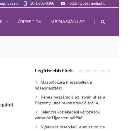
nap: László
36-1-785-0366
iroda@ujpestmedia.hu
|
K
ÚJPEST TV
MEDIAAJÁNLAT
Legfrissebb hírek
Másodfokúra mérsékelték a
hőségriasztást
Képes beszámoló az István út és a
Pozsonyi utca rekonstrukciójáról X.
gatott
Jelentős közlekedési változások
várhatók Újpesten hétfőtől
Nyáron is résen kell lenni az online