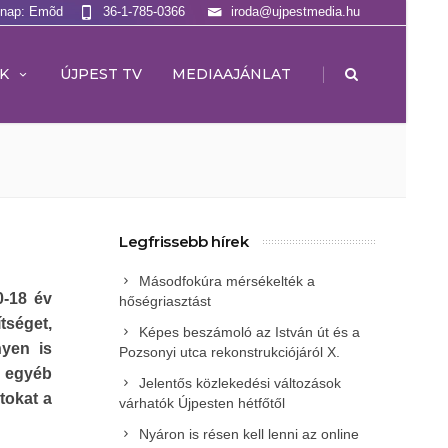
lnap: Emõd
36-1-785-0366
iroda@ujpestmedia.hu
|
K
ÚJPEST TV
MEDIAAJÁNLAT
Legfrissebb hírek
Másodfokúra mérsékelték a
-18 év
hőségriasztást
tséget,
Képes beszámoló az István út és a
nyen is
Pozsonyi utca rekonstrukciójáról X.
s egyéb
Jelentős közlekedési változások
tokat a
várhatók Újpesten hétfőtől
Nyáron is résen kell lenni az online