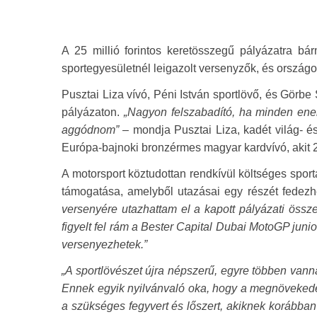
A 25 millió forintos keretösszegű pályázatra b
sportegyesületnél leigazolt versenyzők, és orszá
Pusztai Liza vívó, Péni István sportlövő, és Görb
pályázaton.
„Nagyon felszabadító, ha minden ener
aggódnom”
– mondja Pusztai Liza, kadét világ- és 
Európa-bajnoki bronzérmes magyar kardvívó, akit 2
A motorsport köztudottan rendkívül költséges spor
támogatása, amelyből utazásai egy részét fedezh
versenyére utazhattam el a kapott pályázati össze
figyelt fel rám a Bester Capital Dubai MotoGP jun
versenyezhetek.”
„A sportlövészet újra népszerű, egyre többen vanna
Ennek egyik nyilvánvaló oka, hogy a megnövekede
a szükséges fegyvert és lőszert, akiknek korábba