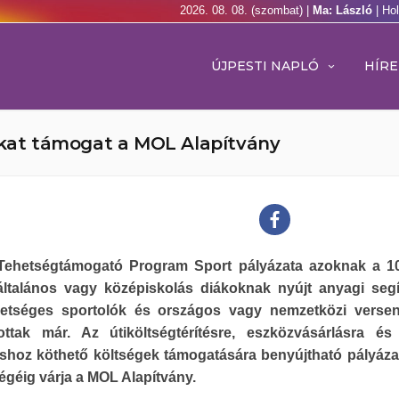
2026. 08. 08. (szombat) |
Ma: László
| Ho
ÚJPESTI NAPLÓ
HÍRE
lókat támogat a MOL Alapítvány
ehetségtámogató Program Sport pályázata azoknak a 10
 általános vagy középiskolás diákoknak nyújt anyagi segí
hetséges sportolók és országos vagy nemzetközi verse
tottak már. Az útiköltségtérítésre, eszközvásárlásra é
áshoz köthető költségek támogatására benyújtható pályáza
géig várja a MOL Alapítvány.