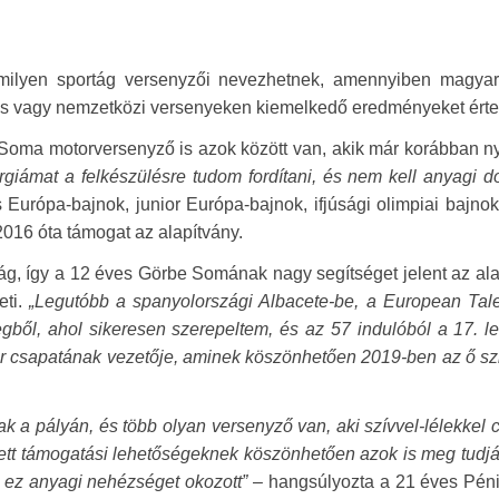
ármilyen sportág versenyzői nevezhetnek, amennyiben magyar
gos vagy nemzetközi versenyeken kiemelkedő eredményeket értek
e Soma motorversenyző is azok között van, akik már korábban n
giámat a felkészülésre tudom fordítani, és nem kell anyagi d
Európa-bajnok, junior Európa-bajnok, ifjúsági olimpiai bajnok,
016 óta támogat az alapítvány.
tág, így a 12 éves Görbe Somának nagy segítséget jelent az al
eti.
„Legutóbb a spanyolországi Albacete-be, a European Tal
gből, ahol sikeresen szerepeltem, és az 57 indulóból a 17. let
ior csapatának vezetője, aminek köszönhetően 2019-ben az ő s
k a pályán, és több olyan versenyző van, aki szívvel-lélekkel c
tt támogatási lehetőségeknek köszönhetően azok is meg tudjá
n ez anyagi nehézséget okozott”
– hangsúlyozta a 21 éves Péni 