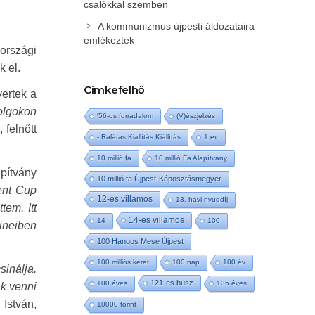
csalókkal szemben
A kommunizmus újpesti áldozataira
emlékeztek
országi
 el.
Címkefelhő
yertek a
olgokon
'56-os forradalom
(V)észjelzés
 felnőtt
- Rálátás Kiállítás Kiállítás
1 év
10 millió fa
10 millió Fa Alapítvány
apítvány
10 millió fa Újpest-Káposztásmegyer
ent Cup
12-es villamos
13. havi nyugdíj
tem. Itt
14-es villamos
14
100
zineiben
100 Hangos Mese Újpest
100 milliós keret
100 nap
100 év
sinálja.
121-es busz
100 éves
135 éves
k venni
István,
10000 forint