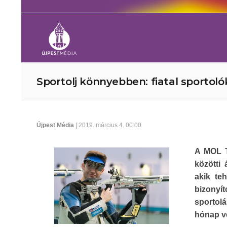
Sportolj könnyebben: fiatal sporto
Újpest Média
| 2019. március 4. 00:00
A MOL T
közötti
akik te
bizonyí
sportol
hónap vé