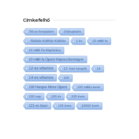
Címkefelhő
'56-os forradalom
(V)észjelzés
- Rálátás Kiállítás Kiállítás
1 év
10 millió fa
10 millió Fa Alapítvány
10 millió fa Újpest-Káposztásmegyer
12-es villamos
13. havi nyugdíj
14
14-es villamos
100
100 Hangos Mese Újpest
100 milliós keret
100 nap
100 év
100 éves
121-es busz
135 éves
10000 forint