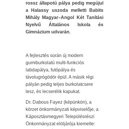
rossz állapotú pálya pedig megújul
a Halassy uszoda melletti Babits
Mihály Magyar–Angol Két Tanítási
Nyelvű Általános Iskola és
Gimnázium udvarán.
A fejlesztés során új modern
gumiburkolatú multi-funkciós
labdapálya, futópálya és
távolugrógödör épül. A másik régi
pályán pedig teljes burkolatcsere
lesz, és lecserélik kapukat.
Dr. Dabous Fayez (képünkön), a
körzet önkormányzati képviselője, a
Káposztásmegyeri Településrészi
Önkormányzat elöljárója kiemelte: