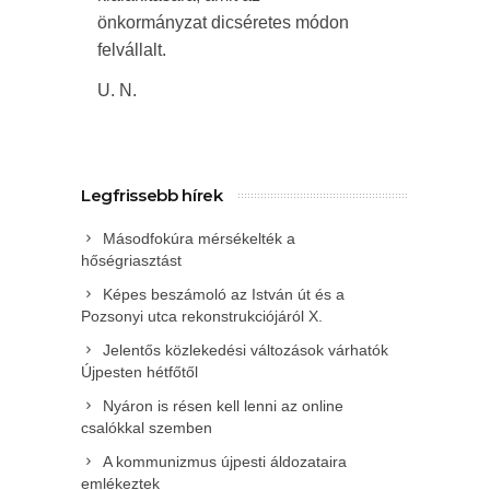
önkormányzat dicséretes módon
felvállalt.
U. N.
Legfrissebb hírek
Másodfokúra mérsékelték a
hőségriasztást
Képes beszámoló az István út és a
Pozsonyi utca rekonstrukciójáról X.
Jelentős közlekedési változások várhatók
Újpesten hétfőtől
Nyáron is résen kell lenni az online
csalókkal szemben
A kommunizmus újpesti áldozataira
emlékeztek