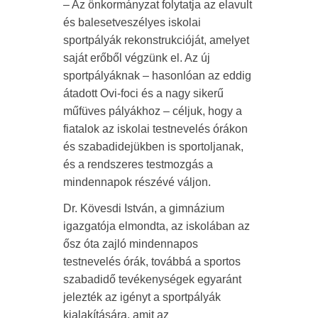
– Az önkormányzat folytatja az elavult
és balesetveszélyes iskolai
sportpályák rekonstrukcióját, amelyet
saját erőből végzünk el. Az új
sportpályáknak – hasonlóan az eddig
átadott Ovi-foci és a nagy sikerű
műfüves pályákhoz – céljuk, hogy a
fiatalok az iskolai testnevelés órákon
és szabadidejükben is sportoljanak,
és a rendszeres testmozgás a
mindennapok részévé váljon.
Dr. Kövesdi István, a gimnázium
igazgatója elmondta, az iskolában az
ősz óta zajló mindennapos
testnevelés órák, továbbá a sportos
szabadidő tevékenységek egyaránt
jelezték az igényt a sportpályák
kialakítására, amit az