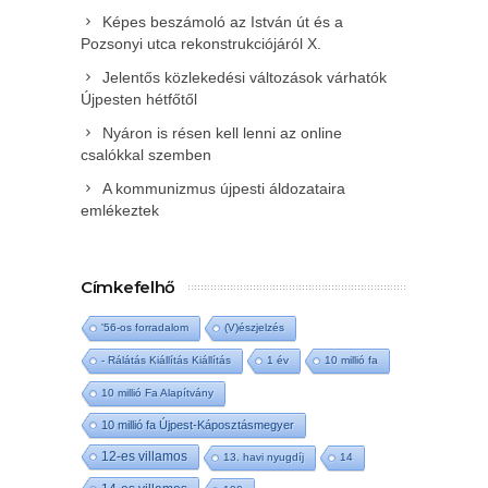
Képes beszámoló az István út és a
Pozsonyi utca rekonstrukciójáról X.
Jelentős közlekedési változások várhatók
Újpesten hétfőtől
Nyáron is résen kell lenni az online
csalókkal szemben
A kommunizmus újpesti áldozataira
emlékeztek
Címkefelhő
'56-os forradalom
(V)észjelzés
- Rálátás Kiállítás Kiállítás
1 év
10 millió fa
10 millió Fa Alapítvány
10 millió fa Újpest-Káposztásmegyer
12-es villamos
13. havi nyugdíj
14