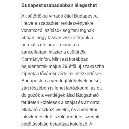
Budapest szabadabban lélegezhet
A csütörtökre virradó éjjel Budapestre,
illetve a szabadtéri rendezvényekre
vonatkozó lazítások segíteni fognak
abban, hogy lassan visszatérjünk a
normális élethez – mondta a
kancelláriaminiszter a csütörtöki
Kormányinfón. Mint azt korábban
bejelentették május 29-étől új szakaszba
lépnek a fővárosi védelmi intézkedések:
Budapesten a vendéglátóhelyek belső,
zárt részében is lehet tartózkodni, az ott
dolgozók a vendégek által látogatható
területen kötelesek a szájat és az orrot
eltakaró eszközt viselni, és a védelmi
intézkedésekről szóló rendelet szerinti
védőtávolság betartása kötelező. A