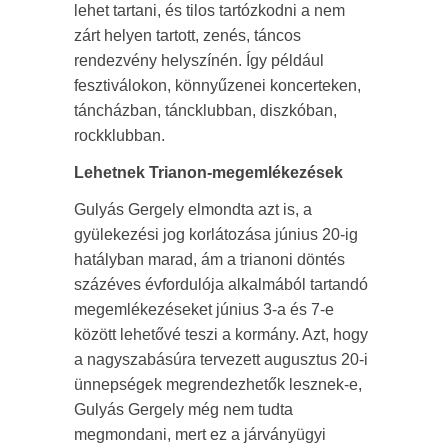
lehet tartani, és tilos tartózkodni a nem
zárt helyen tartott, zenés, táncos
rendezvény helyszínén. Így például
fesztiválokon, könnyűzenei koncerteken,
táncházban, táncklubban, diszkóban,
rockklubban.
Lehetnek Trianon-megemlékezések
Gulyás Gergely elmondta azt is, a
gyülekezési jog korlátozása június 20-ig
hatályban marad, ám a trianoni döntés
százéves évfordulója alkalmából tartandó
megemlékezéseket június 3-a és 7-e
között lehetővé teszi a kormány. Azt, hogy
a nagyszabásúra tervezett augusztus 20-i
ünnepségek megrendezhetők lesznek-e,
Gulyás Gergely még nem tudta
megmondani, mert ez a járványügyi