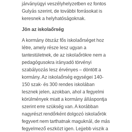
járványügyi veszélyhelyzetben ez fontos
Gulyás szerint, de további forrásokat is
keresnek a helyhatóságoknak.
Jön az iskolaőrség
A kormány ötszáz fős iskolaőrséget hoz
létre, amely része lesz ugyan a
tantestületnek, de az iskolaőrökre nem a
pedagógusokra irányadó törvényi
szabályozás lesz érvényes – döntött a
kormány. Az iskolaőrség egységei 140-
150 szak- és 300 rendes iskolában
lesznek jelen, azokban, ahol a fegyelmi
körülmények miatt a kormány álláspontja
szerint erre szükség van. A korábban
nagyrészt rendőrként dolgozó iskolaőrök
fegyvert nem tarthatnak maguknál, de más
fegyelmező eszközt igen. Lejjebb viszik a