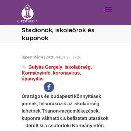
Stadionok, iskolaőrök és
kuponok
Újpest Média
| 2020. május 28. 13:26
Gulyás Gergely
,
iskolaőrség
,
Kormányinfó
,
koronavírus
,
újranyitás
Országos és budapesti könnyítések
jönnek, felsorakozik az iskolaőrség,
lehetnek Trianon-megemlékezések,
kuponra válthatók a befizetett utazások
– derült ki a csütörtöki Kormányinfón.