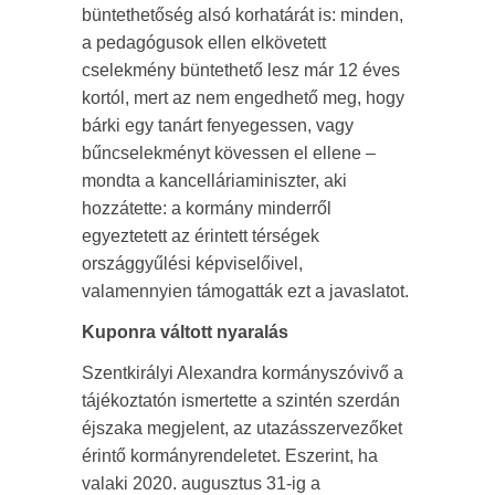
büntethetőség alsó korhatárát is: minden,
a pedagógusok ellen elkövetett
cselekmény büntethető lesz már 12 éves
kortól, mert az nem engedhető meg, hogy
bárki egy tanárt fenyegessen, vagy
bűncselekményt kövessen el ellene –
mondta a kancelláriaminiszter, aki
hozzátette: a kormány minderről
egyeztetett az érintett térségek
országgyűlési képviselőivel,
valamennyien támogatták ezt a javaslatot.
Kuponra váltott nyaralás
Szentkirályi Alexandra kormányszóvivő a
tájékoztatón ismertette a szintén szerdán
éjszaka megjelent, az utazásszervezőket
érintő kormányrendeletet. Eszerint, ha
valaki 2020. augusztus 31-ig a