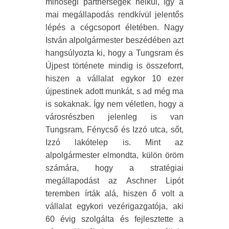
minőségi partnerségek nélkül, így a
mai megállapodás rendkívül jelentős
lépés a cégcsoport életében. Nagy
István alpolgármester beszédében azt
hangsúlyozta ki, hogy a Tungsram és
Újpest története mindig is összeforrt,
hiszen a vállalat egykor 10 ezer
újpestinek adott munkát, s ad még ma
is sokaknak. Így nem véletlen, hogy a
városrészben jelenleg is van
Tungsram, Fénycső és Izzó utca, sőt,
Izzó lakótelep is. Mint az
alpolgármester elmondta, külön öröm
számára, hogy a stratégiai
megállapodást az Aschner Lipót
teremben írták alá, hiszen ő volt a
vállalat egykori vezérigazgatója, aki
60 évig szolgálta és fejlesztette a