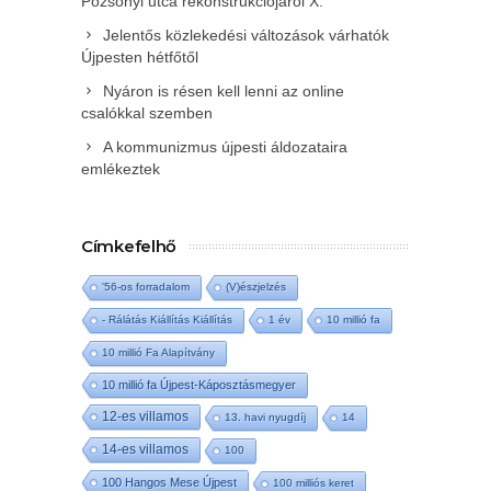
Pozsonyi utca rekonstrukciójáról X.
Jelentős közlekedési változások várhatók
Újpesten hétfőtől
Nyáron is résen kell lenni az online
csalókkal szemben
A kommunizmus újpesti áldozataira
emlékeztek
Címkefelhő
'56-os forradalom
(V)észjelzés
- Rálátás Kiállítás Kiállítás
1 év
10 millió fa
10 millió Fa Alapítvány
10 millió fa Újpest-Káposztásmegyer
12-es villamos
13. havi nyugdíj
14
14-es villamos
100
100 Hangos Mese Újpest
100 milliós keret