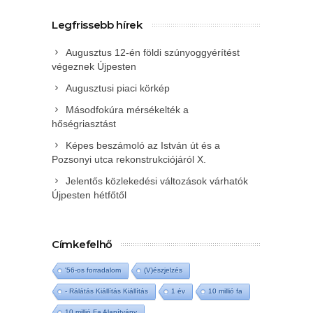
Legfrissebb hírek
Augusztus 12-én földi szúnyoggyérítést
végeznek Újpesten
Augusztusi piaci körkép
Másodfokúra mérsékelték a
hőségriasztást
Képes beszámoló az István út és a
Pozsonyi utca rekonstrukciójáról X.
Jelentős közlekedési változások várhatók
Újpesten hétfőtől
Címkefelhő
'56-os forradalom
(V)észjelzés
- Rálátás Kiállítás Kiállítás
1 év
10 millió fa
10 millió Fa Alapítvány