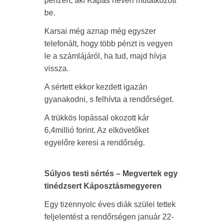
pénzért, aki Kapás néven mutatkozott
be.
Karsai még aznap még egyszer
telefonált, hogy több pénzt is vegyen
le a számlájáról, ha tud, majd hívja
vissza.
A sértett ekkor kezdett igazán
gyanakodni, s felhívta a rendőrséget.
A trükkös lopással okozott kár
6,4millió forint. Az elkövetőket
egyelőre keresi a rendőrség.
Súlyos testi sértés – Megvertek egy
tinédzsert Káposztásmegyeren
Egy tizennyolc éves diák szülei tettek
feljelentést a rendőrségen január 22-