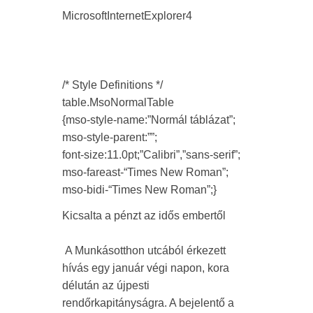
MicrosoftInternetExplorer4
/* Style Definitions */
table.MsoNormalTable
{mso-style-name:”Normál táblázat”;
mso-style-parent:””;
font-size:11.0pt;”Calibri”,”sans-serif”;
mso-fareast-“Times New Roman”;
mso-bidi-“Times New Roman”;}
Kicsalta a pénzt az idős embertől
A Munkásotthon utcából érkezett
hívás egy január végi napon, kora
délután az újpesti
rendőrkapitányságra. A bejelentő a