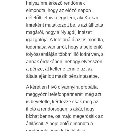
helyszínre érkező rendőrnek
elmondta, hogy az előző napon
délelőtt felhívta egy férfi, aki Karsai
Imreként mutatkozott be, s azt állította
magáról, hogy a Nyugdíj Intézet
igazgatója. A telefonáló azt is mondta,
tudomása van arról, hogy a bejelentő
folyószámláján többmillió forint van, s
annak érdekében, nehogy elvesszen
a pénze, át kellene tennie azt az
általa ajánlott másik pénzintézetbe.
A kéretlen hívó olyannyira próbálta
meggyőzni telefonpartnerét, még azt
is bevetette, kérdezze csak meg az
illető a rendőrségen is akár, hogy
bízhat benne, ott majd megerősítik az
állításait. A bejelentő elmondta a
rendőrnek, hogy fel is hívta a