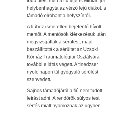
több ütést mért a fiú fejére. Miután jól
helybenhagyta az vérző fejű diákot, a
támadó elrohant a helyszínről.
A fiúhoz ismeretlen bejelentő hívott
mentőt. A mentősök kiérkezésük után
megvizsgálták a sérülést, majd
beszállították a sérültet az Uzsoki
Kórház Traumatológiai Osztályára
további ellátás végett. A tinédzser
nyolc napon túl gyógyuló sérülést
szenvedett.
Sajnos támadójáról a fiú nem tudott
leírást adni. A rendőrök súlyos testi
sértés miatt nyomoznak az ügyben.