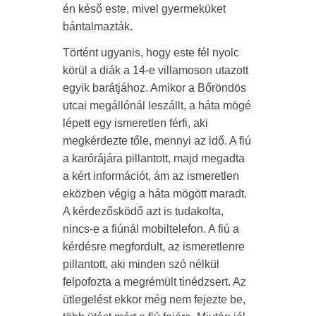
én késő este, mivel gyermeküket
bántalmazták.
Történt ugyanis, hogy este fél nyolc
körül a diák a 14-e villamoson utazott
egyik barátjához. Amikor a Bőröndös
utcai megállónál leszállt, a háta mögé
lépett egy ismeretlen férfi, aki
megkérdezte tőle, mennyi az idő. A fiú
a karórájára pillantott, majd megadta
a kért információt, ám az ismeretlen
eközben végig a háta mögött maradt.
A kérdezősködő azt is tudakolta,
nincs-e a fiúnál mobiltelefon. A fiú a
kérdésre megfordult, az ismeretlenre
pillantott, aki minden szó nélkül
felpofozta a megrémült tinédzsert. Az
ütlegelést ekkor még nem fejezte be,