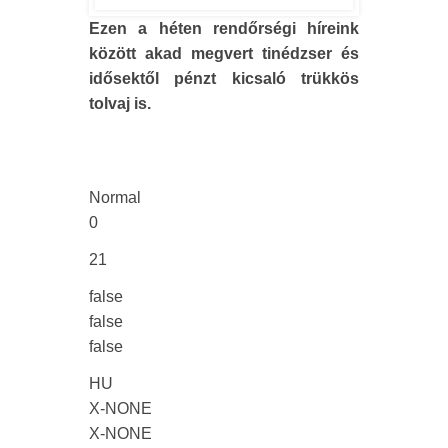
Ezen a héten rendőrségi híreink
között akad megvert tinédzser és
idősektől pénzt kicsaló trükkös
tolvaj is.
Normal
0
21
false
false
false
HU
X-NONE
X-NONE