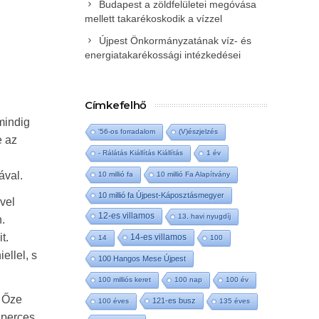
Budapest a zöldfelületei megóvása
mellett takarékoskodik a vízzel
Újpest Önkormányzatának víz- és
energiatakarékossági intézkedései
Címkefelhő
mindig
'56-os forradalom
(V)észjelzés
e az
- Rálátás Kiállítás Kiállítás
1 év
ával.
10 millió fa
10 millió Fa Alapítvány
10 millió fa Újpest-Káposztásmegyer
vel
12-es villamos
13. havi nyugdíj
.
t.
14-es villamos
14
100
ellel, s
100 Hangos Mese Újpest
100 milliós keret
100 nap
100 év
t Őze
121-es busz
100 éves
135 éves
zperces