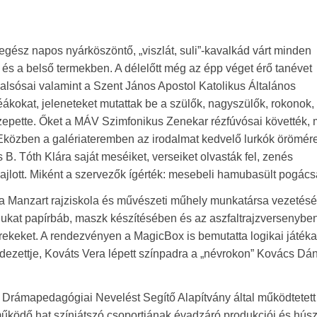
gész napos nyárköszöntő, „viszlát, suli”-kavalkád várt minden
és a belső termekben. A délelőtt még az épp véget érő tanévet
a alsósai valamint a Szent János Apostol Katolikus Általános
éákokat, jeleneteket mutattak be a szülők, nagyszülők, rokonok,
zepette. Őket a MÁV Szimfonikus Zenekar rézfúvósai követték, 
Eközben a galériateremben az irodalmat kedvelő lurkók örömér
 B. Tóth Klára saját meséiket, verseiket olvasták fel, zenés
jlott. Miként a szervezők ígérték: mesebeli hamubasült pogács
 a Manzart rajziskola és művészeti műhely munkatársa vezetésé
ukat papírbáb, maszk készítésében és az aszfaltrajzversenyben
ekeket. A rendezvényen a MagicBox is bemutatta logikai játékai
dezettje, Kováts Vera lépett színpadra a „névrokon” Kovács Dáni
a Drámapedagógiai Nevelést Segítő Alapítvány által működtetet
működő hat színjátszó csoportjának évadzáró produkciói és hús