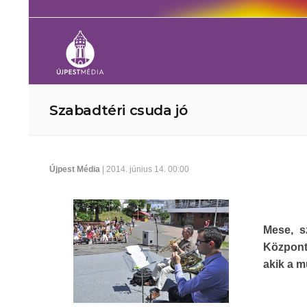
Szabadtéri csuda jó
Újpest Média
| 2014. június 14. 00:00
Mese, s
Központ
akik a m