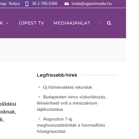
lnap: Ibolya
36-1-785-0366
iroda@ujpestmedia.hu
|
K
ÚJPEST TV
MEDIAAJÁNLAT
Legfrissebb hírek
Új hőmérsékleti rekordok
Budapesten nincs vízkorlátozás,
félreérthető volt a minisztérium
lődési
tájékoztatása
zoknak,
Augusztus 7-ig
k.
meghosszabbították a harmadfokú
hőségriasztást