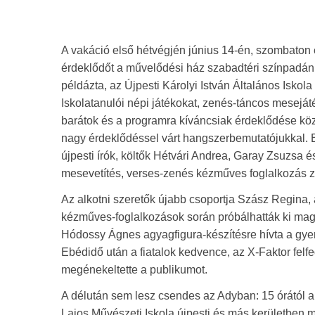
A vakáció első hétvégjén június 14-én, szombaton e
érdeklődőt a művelődési ház szabadtéri színpadán 
példázta, az Újpesti Károlyi István Általános Iskol
Iskolatanulói népi játékokat, zenés-táncos meseját
barátok és a programra kíváncsiak érdeklődése kö
nagy érdeklődéssel várt hangszerbemutatójukkal. 
újpesti írók, költők Hétvári Andrea, Garay Zsuzsa és
mesevetítés, verses-zenés kézműves foglalkozás za
Az alkotni szeretők újabb csoportja Szász Regina,
kézműves-foglalkozások során próbálhatták ki mag
Hódossy Ágnes agyagfigura-készítésre hívta a gyer
Ebédidő után a fiatalok kedvence, az X-Faktor felfe
megénekeltette a publikumot.
A délután sem lesz csendes az Adyban: 15 órától 
Lajos Művészeti Iskola újpesti és más kerületben 