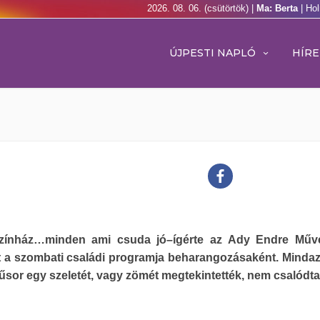
2026. 08. 06. (csütörtök) |
Ma: Berta
| Ho
ÚJPESTI NAPLÓ
HÍRE
zínház…minden ami csuda jó–ígérte az Ady Endre Műve
 a szombati családi programja beharangozásaként. Minda
űsor egy szeletét, vagy zömét megtekintették, nem csalódta