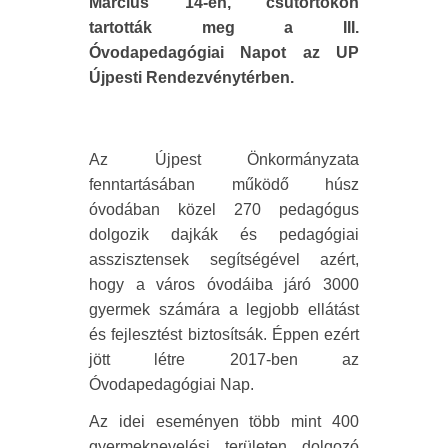
Március 14-én, csütörtökön
tartották meg a III.
Óvodapedagógiai Napot az UP
Újpesti Rendezvénytérben.
Az Újpest Önkormányzata
fenntartásában működő húsz
óvodában közel 270 pedagógus
dolgozik dajkák és pedagógiai
asszisztensek segítségével azért,
hogy a város óvodáiba járó 3000
gyermek számára a legjobb ellátást
és fejlesztést biztosítsák. Éppen ezért
jött létre 2017-ben az
Óvodapedagógiai Nap.
Az idei eseményen több mint 400
gyermeknevelési területen dolgozó