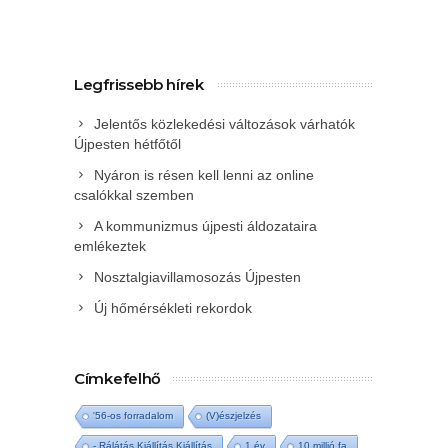
Legfrissebb hírek
Jelentős közlekedési változások várhatók
Újpesten hétfőtől
Nyáron is résen kell lenni az online
csalókkal szemben
A kommunizmus újpesti áldozataira
emlékeztek
Nosztalgiavillamosozás Újpesten
Új hőmérsékleti rekordok
Címkefelhő
'56-os forradalom
(V)észjelzés
- Rálátás Kiállítás Kiállítás
1 év
10 millió fa