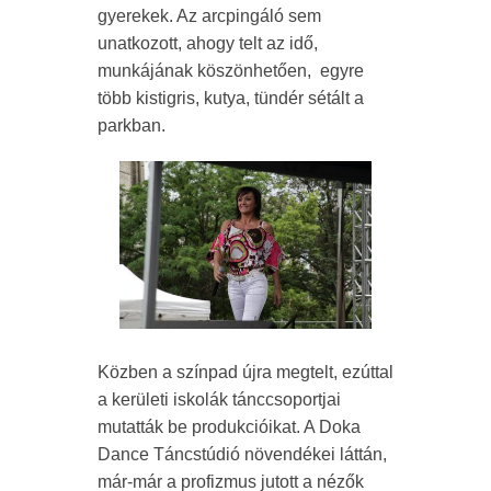
gyerekek. Az arcpingáló sem
unatkozott, ahogy telt az idő,
munkájának köszönhetően, egyre
több kistigris, kutya, tündér sétált a
parkban.
Közben a színpad újra megtelt, ezúttal
a kerületi iskolák tánccsoportjai
mutatták be produkcióikat. A Doka
Dance Táncstúdió növendékei láttán,
már-már a profizmus jutott a nézők