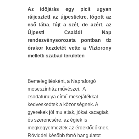
Az időjárás egy picit ugyan
ráijesztett az újpestiekre, lógott az
eső lába, fújt a szél, de azért, az
Újpesti Családi Nap
rendezvénysorozata pontban tíz
órakor kezdetét vette a Víztorony
melletti szabad területen
Bemelegítésként, a Napraforgó
meseszínház művészei, A
csodafurulya című mesejátékkal
kedveskedtek a közönségnek. A
gyerekek jól mulattak, jókat kacagtak,
és szerencsére, az égiek is
megkegyelmeztek az érdeklődőknek.
Röviddel később forró hangulatot