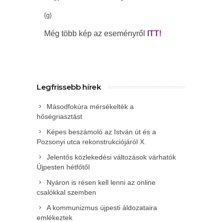
(g)
Még több kép az eseményről
ITT!
Legfrissebb hírek
Másodfokúra mérsékelték a
hőségriasztást
Képes beszámoló az István út és a
Pozsonyi utca rekonstrukciójáról X.
Jelentős közlekedési változások várhatók
Újpesten hétfőtől
Nyáron is résen kell lenni az online
csalókkal szemben
A kommunizmus újpesti áldozataira
emlékeztek