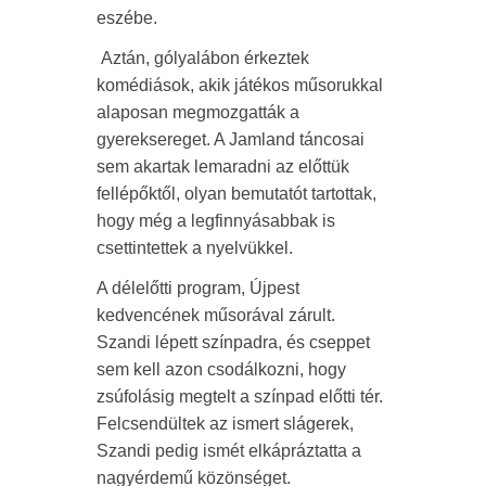
eszébe.
Aztán, gólyalábon érkeztek
komédiások, akik játékos műsorukkal
alaposan megmozgatták a
gyereksereget. A Jamland táncosai
sem akartak lemaradni az előttük
fellépőktől, olyan bemutatót tartottak,
hogy még a legfinnyásabbak is
csettintettek a nyelvükkel.
A délelőtti program, Újpest
kedvencének műsorával zárult.
Szandi lépett színpadra, és cseppet
sem kell azon csodálkozni, hogy
zsúfolásig megtelt a színpad előtti tér.
Felcsendültek az ismert slágerek,
Szandi pedig ismét elkápráztatta a
nagyérdemű közönséget.