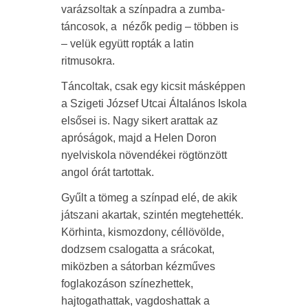
varázsoltak a színpadra a zumba-
táncosok, a nézők pedig – többen is
– velük együtt ropták a latin
ritmusokra.
Táncoltak, csak egy kicsit másképpen
a Szigeti József Utcai Általános Iskola
elsősei is. Nagy sikert arattak az
apróságok, majd a Helen Doron
nyelviskola növendékei rögtönzött
angol órát tartottak.
Gyűlt a tömeg a színpad elé, de akik
játszani akartak, szintén megtehették.
Körhinta, kismozdony, céllövölde,
dodzsem csalogatta a srácokat,
miközben a sátorban kézműves
foglakozáson színezhettek,
hajtogathattak, vagdoshattak a