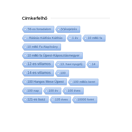
Címkefelhő
'56-os forradalom
(V)észjelzés
- Rálátás Kiállítás Kiállítás
1 év
10 millió fa
10 millió Fa Alapítvány
10 millió fa Újpest-Káposztásmegyer
12-es villamos
13. havi nyugdíj
14
14-es villamos
100
100 Hangos Mese Újpest
100 milliós keret
100 nap
100 év
100 éves
121-es busz
135 éves
10000 forint